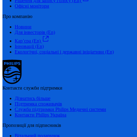
Рішення для запису голосу (En)
Офісні монітори
Про компанію
Новини
Для інвесторів (En)
Кар’єра (En)
Інновації (En)
Екологічні, соціальні і державні ініціативи (En)
Контакти служби підтримки
Дізнатись більше
Підтримка споживачів
Служба підтримки Philips Медичні системи
Контакти Philips Україна
Пропозиції для підписників
Вітальний подарунок