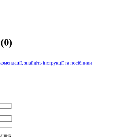
(
0
)
мендації, знайдіть інструкції та посібники
 ваших