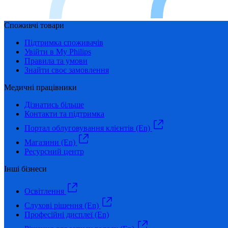
Споживчі товари
Підтримка споживачів
Увійти в My Philips
Правила та умови
Знайти своє замовлення
Медичні працівники
Дізнатись більше
Контакти та підтримка
Портал облуговування клієнтів (En)
Магазини (En)
Ресурсний центр
Інші бізнеси
Освітлення
Слухові рішення (En)
Професійні дисплеї (En)