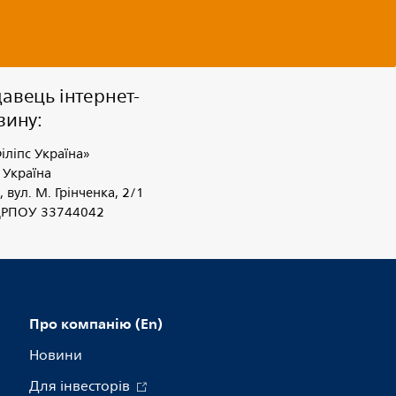
авець інтернет-
зину:
іліпс Україна»
 Україна
, вул. М. Грінченка, 2/1
ДРПОУ 33744042
Про компанію (En)
Новини
Для інвесторів