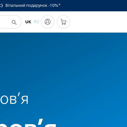
Вітальний подарунок -10%*
UK
RU
ов’я