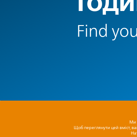
Годи
Find you
Ми 
Щоб переглянути цей вміст, ва
На