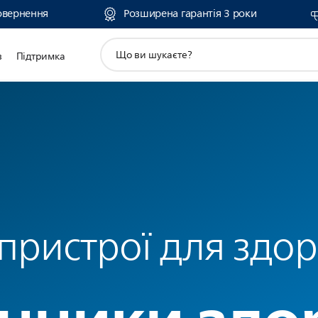
овернення
Розширена гарантія 3 роки
пошук
в
Підтримка
іконок
 пристрої для здор