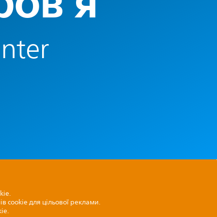
ров’я
enter
kie.
в cookie для цільової реклами.
ie.