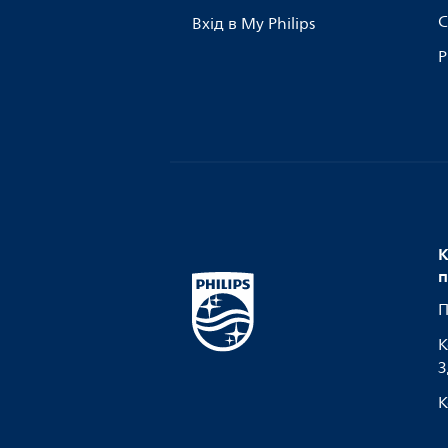
С
Вхід в My Philips
Р
К
п
П
К
З
К