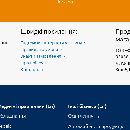
Дякуємо.
Швидкі посилання:
Прод
мага
омісії
Підтримка інтернет-магазину
Правила та умови
ТОВ «Ф
Знайти замовлення
03038,
Про Philips
м. Київ
Контакти
Код Є
едичні працівники (En)
Інші бізнеси (En)
бладнання
Освітлення
ервіс
Автомобільна продукція