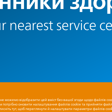
нники здо
r nearest service c
не можемо відобразити цей вміст без вашої згоди щодо файлів coo
м потрібно оновити налаштування файлів cookie та прийняти файлі
тисніть тут, щоб переглянути й налаштувати параметри файлів cook