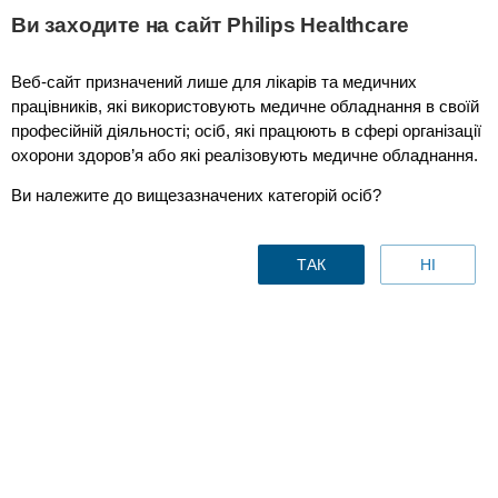
This page is also available in
United States (English)
Ви заходите на сайт Philips Healthcare
Веб-сайт призначений лише для лікарів та медичних
працівників, які використовують медичне обладнання в своїй
професійній діяльності; осіб, які працюють в сфері організації
охорони здоров’я або які реалізовують медичне обладнання.
Ви належите до вищезазначених категорій осіб?
ТАК
НІ
Lung Solutions
Contact us