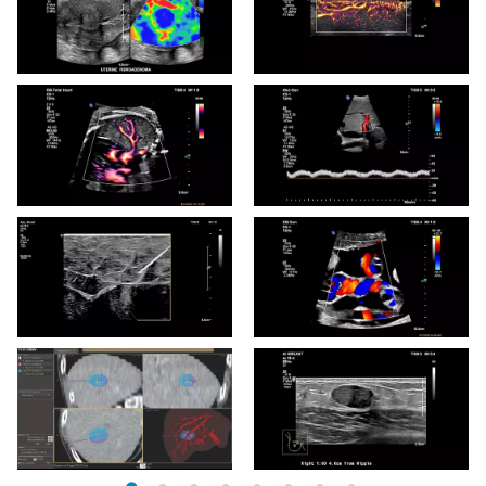
Еластографія на основі
деформації тканини
демонструє підвищену
жорсткість
внутрішньоматкової
фіброаденоми