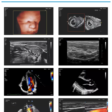
Обличчя плоду 3D з V6-2
3D9-3v – рання ОП з
та TrueVue
FlexVue
Нерви плечового
Тканина молочної залози
сплетення
з множинними
фіброаденомами
Зображення 4-камерної
Кардіограма в
апікальної позиції серця
розгорнутому вигляді
з мітральним притоком