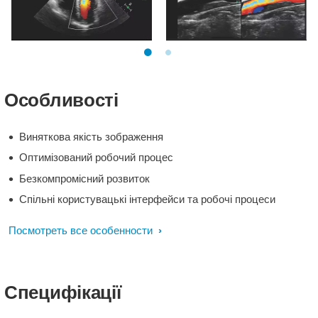
Черезстравохідне
Подвійне відображення
обстеження серця з
сонної артерії
мітральною
Особливості
регургітацією
Виняткова якість зображення
Оптимізований робочий процес
Безкомпромісний розвиток
Спільні користувацькі інтерфейси та робочі процеси
Посмотреть все особенности
Специфікації