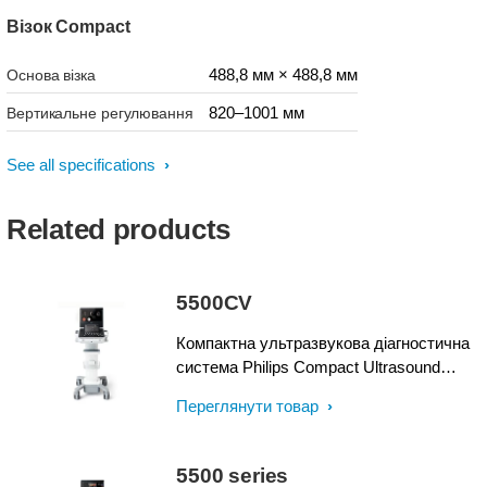
Візок Compact
488,8 мм × 488,8 мм
Основа візка
820–1001 мм
Вертикальне регулювання
See all specifications
Related products
5500CV
Компактна ультразвукова діагностична
система Philips Compact Ultrasound
System 5500CV забезпечує повну
Переглянути товар
функціональність і дає відповіді з
першого сканування, де б ви не були.
Завдяки великому набору базових
5500 series
функцій, широкому спектру якісних