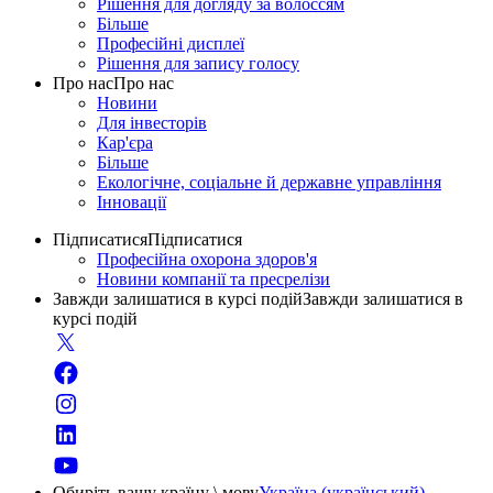
Рішення для догляду за волоссям
Більше
Професійні дисплеї
Рішення для запису голосу
Про нас
Про нас
Новини
Для інвесторів
Кар'єра
Більше
Екологічне, соціальне й державне управління
Інновації
Підписатися
Підписатися
Професійна охорона здоров'я
Новини компанії та пресрелізи
Завжди залишатися в курсі подій
Завжди залишатися в
курсі подій
Обиріть вашу країну \ мову
Україна (український)