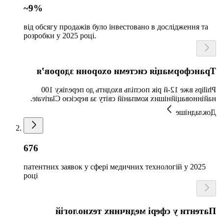
~9%
від обсягу продажів було інвестовано в дослідження та
розробки у 2025 році.
Трансформація системи охорони здоров’я
Philips вже 12-й рік поспіль входить до переліку 100
найінноваційніших компаній світу за версією Clarivate.
Докладніше
676
патентних заявок у сфері медичних технологій у 2025
році
Патенти у сфері медичних технологій