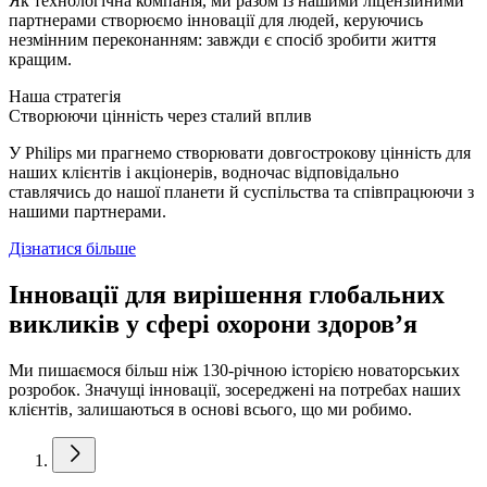
Як технологічна компанія, ми разом із нашими ліцензійними
партнерами створюємо інновації для людей, керуючись
незмінним переконанням: завжди є спосіб зробити життя
кращим.
Наша стратегія
Створюючи цінність через сталий вплив
У Philips ми прагнемо створювати довгострокову цінність для
наших клієнтів і акціонерів, водночас відповідально
ставлячись до нашої планети й суспільства та співпрацюючи з
нашими партнерами.
Дізнатися більше
Інновації для вирішення глобальних
викликів у сфері охорони здоров’я
Ми пишаємося більш ніж 130-річною історією новаторських
розробок. Значущі інновації, зосереджені на потребах наших
клієнтів, залишаються в основі всього, що ми робимо.