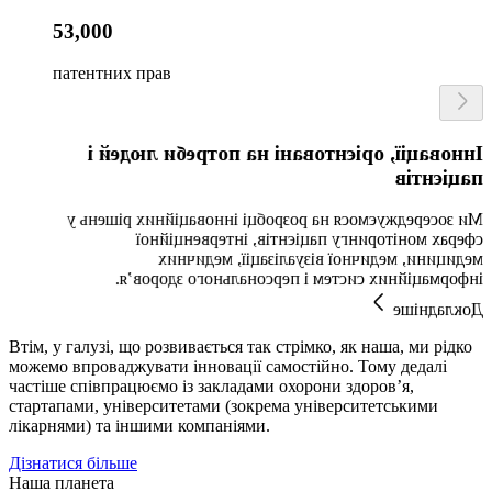
53,000
патентних прав
Інновації, орієнтовані на потреби людей і
пацієнтів
Ми зосереджуємося на розробці інноваційних рішень у
сферах моніторингу пацієнтів, інтервенційної
медицини, медичної візуалізації, медичних
інформаційних систем і персонального здоров’я.
Докладніше
Втім, у галузі, що розвивається так стрімко, як наша, ми рідко
можемо впроваджувати інновації самостійно. Тому дедалі
частіше співпрацюємо із закладами охорони здоров’я,
стартапами, університетами (зокрема університетськими
лікарнями) та іншими компаніями.
Дізнатися більше
Наша планета