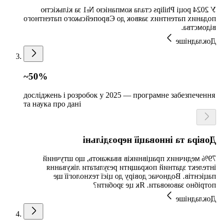
У 2024 році Philips стала компанією №1 за кількістю
поданих патентних заявок до Європейського патентного
відомства.
Докладніше
~50%
досліджень і розробок у 2025 — програмне забезпечення
та наука про дані
Довіра та інновації нероздільні
79% медичних працівників вважають, що штучний
інтелект здатний покращити результати лікування
пацієнтів. Водночас довіру до цієї технології ще
потрібно завоювати. Як це зробити?
Докладніше