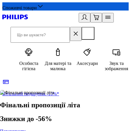
Споживчі товари
Особиста
Для матері та
Аксесуари
Звук та
гігієна
малюка
зображення
Вітальний подарунок -10%*
Б
Фінальні пропозиції літа
Знижки до -56%