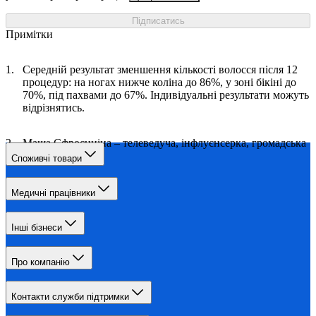
Підписатись
Примітки
Середній результат зменшення кількості волосся після 12
процедур: на ногах нижче коліна до 86%, у зоні бікіні до
70%, під пахвами до 67%. Індивідуальні результати можуть
відрізнятись.
Маша Єфросиніна – телеведуча, інфлуєнсерка, громадська
діячка
Споживчі товари
Медичні працівники
Інші бізнеси
Про компанію
Контакти служби підтримки