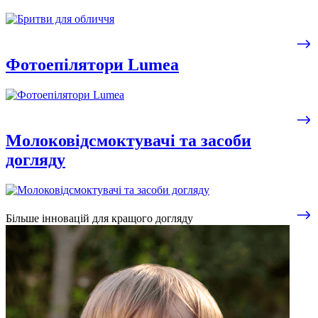
Фотоепілятори Lumea
Молоковідсмоктувачі та засоби
догляду
Більше інновацій для кращого догляду