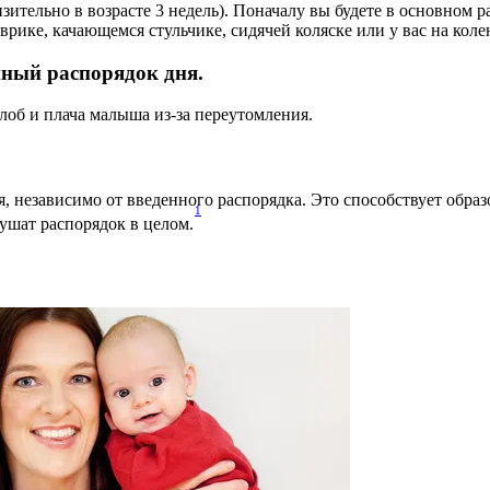
ительно в возрасте 3 недель). Поначалу вы будете в основном ра
рике, качающемся стульчике, сидячей коляске или у вас на колен
нный распорядок дня.
лоб и плача малыша из-за переутомления.
я, независимо от введенного распорядка. Это способствует образ
1
ушат распорядок в целом.