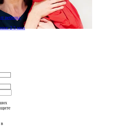
ит ребенка
ния: 2-5 мин
аших
ащите
 в