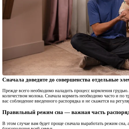
Сначала доведите до совершенства отдельные элем
Прежде всего необходимо наладить процесс кормления грудью.
количеством молока. Сначала кормить необходимо часто и по т
вас соблюдение введенного распорядка и не скажется на регул
Правильный режим сна — важная часть распоряд
В этом случае вам будет проще сначала выработать режим сна, 
благополучия всей семьи.