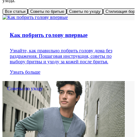
ухода.
Все статьи
Советы по бритью
Советы по уходу
Стилизация бор
Советы по бритью
Как побрить голову впервые
Узнайте, как правильно побрить голову дома без
раздражения. Пошаговая инструкция, советы по
выбору бритвы и уходу за кожей после бритья.
Узнать больше
Советы по уходу