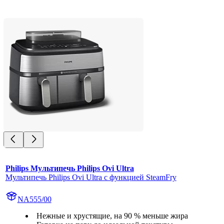
Philips Мультипечь Philips Ovi Ultra
Мультипечь Philips Ovi Ultra с функцией SteamFry
NA555/00
Нежные и хрустящие, на 90 % меньше жира