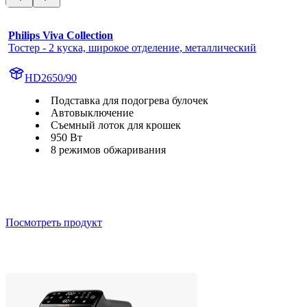
Philips Viva Collection
Тостер - 2 куска, широкое отделение, металлический
HD2650/90
Подставка для подогрева булочек
Автовыключение
Съемный лоток для крошек
950 Вт
8 режимов обжаривания
Посмотреть продукт