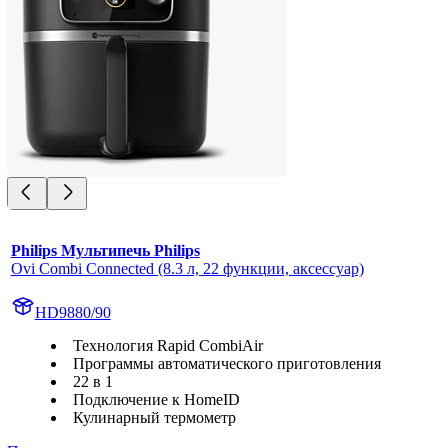
Philips Мультипечь Philips
Ovi Combi Connected (8.3 л, 22 функции, аксесcуар)
HD9880/90
Технология Rapid CombiAir
Программы автоматического приготовления
22 в 1
Подключение к HomeID
Кулинарный термометр