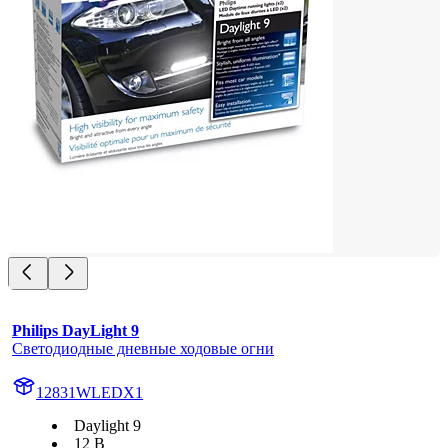
Philips DayLight 9
Светодиодные дневные ходовые огни
12831WLEDX1
Daylight 9
12 В