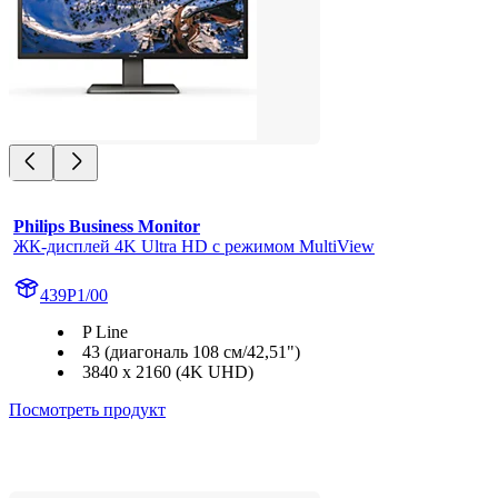
Philips Business Monitor
ЖК-дисплей 4K Ultra HD с режимом MultiView
439P1/00
P Line
43 (диагональ 108 см/42,51")
3840 x 2160 (4K UHD)
Посмотреть продукт