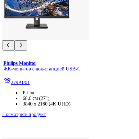
Philips Monitor
ЖК-монитор с док-станцией USB-C
279P1/01
P Line
68,6 см (27")
3840 x 2160 (4K UHD)
Посмотреть продукт