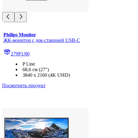
Philips Monitor
ЖК-монитор с док-станцией USB-C
279P1/00
P Line
68,6 см (27")
3840 x 2160 (4K UHD)
Посмотреть продукт