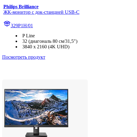
Philips Brilliance
ЖК-монитор с док-станцией USB-C
329P1H/01
P Line
32 (диагональ 80 см/31,5")
3840 x 2160 (4K UHD)
Посмотреть продукт