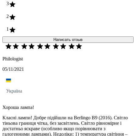
3
2
1
Написать отзыв
Philologist
05/11/2021
Україна
Хороша лампа!
Класні лампи! Добре підійшли на Berlingo B9 (2016). Світло
тіньова границя чітка, без засвітлень. Світло рівномірне і
достатньо яскраве (особливо якщо порівнювати з
галогенними лампами). Недоліки: 1) температура світіння –