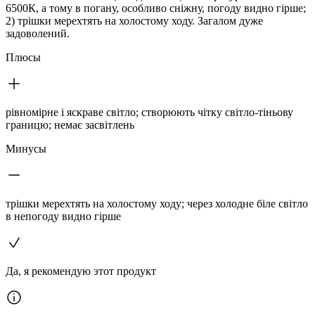
6500К, а тому в погану, особливо сніжну, погоду видно гірше;
2) трішки мерехтять на холостому ходу. Загалом дуже
задоволений.
Плюсы
рівномірне і яскраве світло; створюють чітку світло-тіньову
границю; немає засвітлень
Минусы
трішки мерехтять на холостому ходу; через холодне біле світло
в непогоду видно гірше
Да, я рекомендую этот продукт