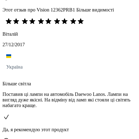
Этот отзыв про Vision 12362PRB1 Більше видимості
Віталій
27/12/2017
Україна
Більше світла
Поставив ці лампи на автомобіль Daewoo Lanos. Лампи на
вигляд дуже якісні. На відміну від ламп які стояли ці світять
набагато краще.
Да, я рекомендую этот продукт