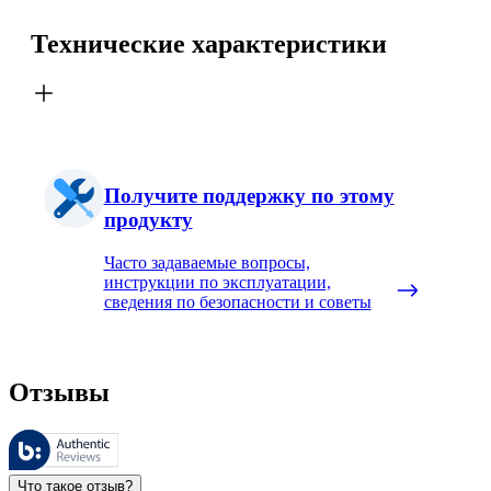
Технические характеристики
Получите поддержку по этому
продукту
Часто задаваемые вопросы,
инструкции по эксплуатации,
сведения по безопасности и советы
Отзывы
Этими отзывами управляет компания Bazaarvoice. Они соответ
Оценки клиентов в виде отзыва и звездочек полезны для всех 
Что такое отзыв?