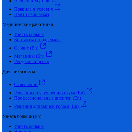
Ввойти в My Philips
Правила и условия
Найти свой заказ
Медицинские работники
Узнать больше
Контакты и поддержка
Сервис (En)
Магазины (En)
Ресурсный центр
Другие бизнесы
Освещение
Решения по улучшению слуха (En)
Профессиональные дисплеи (En)
Решения для записи голоса (En)
Узнать больше (En)
Узнать больше
Новости