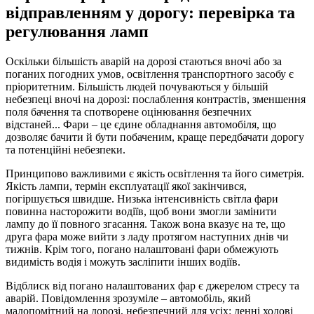
відправленням у дорогу: перевірка та 
регулювання ламп
Оскільки більшість аварій на дорозі стаються вночі або за 
поганих погодних умов, освітлення транспортного засобу є 
пріоритетним. Більшість людей почуваються у більшій 
небезпеці вночі на дорозі: послаблення контрастів, зменшення 
поля бачення та спотворене оцінювання безпечних 
відстаней... Фари – це єдине обладнання автомобіля, що 
дозволяє бачити й бути побаченим, краще передбачати дорогу 
та потенційні небезпеки.
Принципово важливими є якість освітлення та його симетрія. 
Якість лампи, термін експлуатації якої закінчився, 
погіршується швидше. Низька інтенсивність світла фари 
повинна насторожити водіїв, щоб вони змогли замінити 
лампу до її повного згасання. Також вона вказує на те, що 
друга фара може вийти з ладу протягом наступних днів чи 
тижнів. Крім того, погано налаштовані фари обмежують 
видимість водія і можуть засліпити інших водіїв.
Відблиск від погано налаштованих фар є джерелом стресу та 
аварій. Повідомлення зрозуміле – автомобіль, який 
малопомітний на дорозі, небезпечний для усіх: денні ходові 