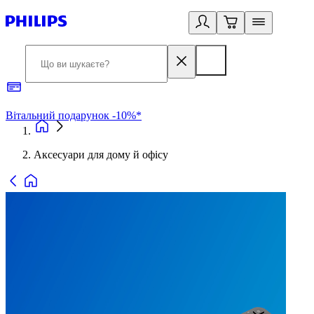
Вітальний подарунок -10%*
Б
Аксесуари для дому й офісу