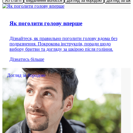
Усі статті
Видалення волосся
Догляд за бородою
Догляд за шкі
Поради щодо гоління
Як поголити голову вперше
Дізнайтеся, як правильно поголити голову вдома без
подразнення. Покрокова інструкція, поради щодо
вибору бритви та догляду за шкірою після гоління.
Дізнатись більше
Догляд за бородою