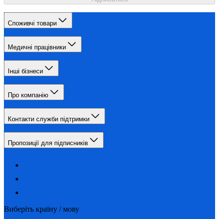
Споживчі товари
Медичні працівники
Інші бізнеси
Про компанію
Контакти служби підтримки
Пропозиції для підписників
Виберіть країну / мову