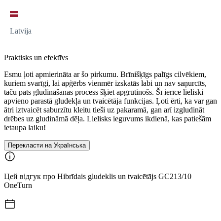
Latvija
Praktisks un efektīvs
Esmu ļoti apmierināta ar šo pirkumu. Brīnišķīgs palīgs cilvēkiem,
kuriem svarīgi, lai apģērbs vienmēr izskatās labi un nav saņurcīts,
taču pats gludināšanas process šķiet apgrūtinošs. Šī ierīce lieliski
apvieno parastā gludekļa un tvaicētāja funkcijas. Ļoti ērti, ka var gan
ātri iztvaicēt saburzītu kleitu tieši uz pakaramā, gan arī izgludināt
drēbes uz gludināmā dēļa. Lielisks ieguvums ikdienā, kas patiešām
ietaupa laiku!
Перекласти на Українська
Цей відгук про Hibrīdais gludeklis un tvaicētājs GC213/10
OneTurn