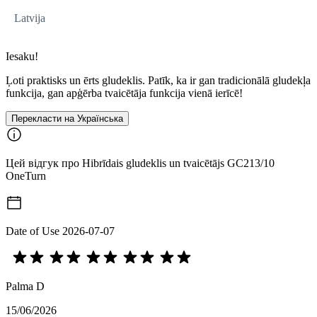
Latvija
Iesaku!
Ļoti praktisks un ērts gludeklis. Patīk, ka ir gan tradicionālā gludekļa
funkcija, gan apģērba tvaicētāja funkcija vienā ierīcē!
Перекласти на Українська
Цей відгук про Hibrīdais gludeklis un tvaicētājs GC213/10
OneTurn
Date of Use
2026-07-07
Palma D
15/06/2026