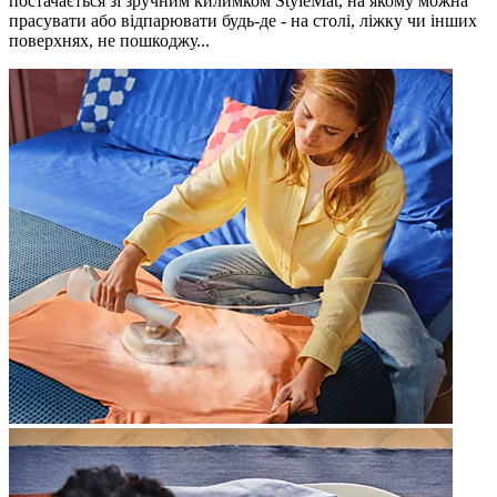
постачається зі зручним килимком StyleMat, на якому можна
прасувати або відпарювати будь-де - на столі, ліжку чи інших
поверхнях, не пошкоджу...