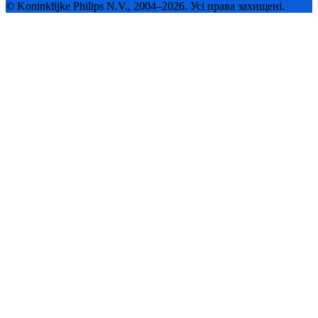
© Koninklijke Philips N.V., 2004–2026. Усі права захищені.