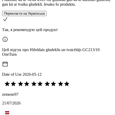
gan kā ar tvaika gludekli. Iesaku šo produktu.
Перекласти на Українська
Так, я рекомендую цей продукт
Цей відгук про Hibrīdais gludeklis un tvaicētājs GC213/10
OneTurn
Date of Use
2026-05-12
zemene97
21/07/2026