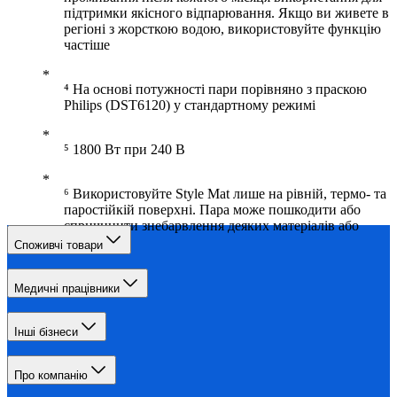
підтримки якісного відпарювання. Якщо ви живете в
регіоні з жорсткою водою, використовуйте функцію
частіше
⁴ На основі потужності пари порівняно з праскою
Philips (DST6120) у стандартному режимі
⁵ 1800 Вт при 240 В
⁶ Використовуйте Style Mat лише на рівній, термо- та
паростійкій поверхні. Пара може пошкодити або
спричинити знебарвлення деяких матеріалів або
меблів
Споживчі товари
Медичні працівники
Інші бізнеси
Про компанію