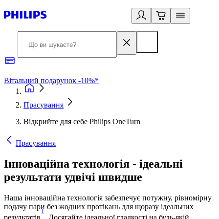
Вітальний подарунок -10%*
Б
Прасування
Відкрийте для себе Philips OneTurn
Прасування
Інноваційна технологія - ідеальні
результати удвічі швидше
Наша інноваційна технологія забезпечує потужну, рівномірну
подачу пари без жодних протікань для щоразу ідеальних
1
результатів
. Досягайте ідеальної гладкості на будь-якій