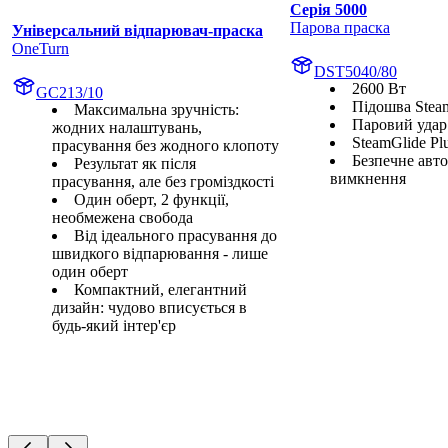
Серія 5000
Парова праска
Універсальний відпарювач-праска
OneTurn
DST5040/80
2600 Вт
GC213/10
Підошва Steam
Максимальна зручність:
Паровий удар
жодних налаштувань,
SteamGlide Pl
прасування без жодного клопоту
Безпечне авт
Результат як після
вимкнення
прасування, але без громіздкості
Один оберт, 2 функції,
необмежена свобода
Від ідеального прасування до
швидкого відпарювання - лише
один оберт
Компактний, елегантний
дизайн: чудово вписується в
будь-який інтер'єр