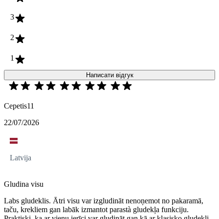
3
2
1
Написати відгук
Cepetis11
22/07/2026
Latvija
Gludina visu
Labs gludeklis. Ātri visu var izgludināt nenoņemot no pakaramā,
taču, krekliem gan labāk izmantot parastà gludekļa funkciju.
Praktiski, ka ar vienu ierīci var gludināt gan kā ar klasisko gludekli,