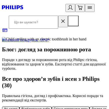
Вітальний подарунок -10%*
Б
Блог: догляд за порожниною рота
Поради з догляду за порожниною рота від Philips: гігієна,
відбілювання та здоров’я зубів. Експертні статті для щоденної
турботи.
Все про здоров’я зубів і ясен з Philips
(30)
Правильна гігієна, догляд і профілактика. Корисні поради та
рекомендації від експертів.
Усі статті
Відбілювання зубів
Гігієна порожнини рота
Догляд за 