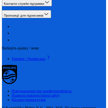
Контакти служби підтримки
Пропозиції для підписників
Виберіть країну / мову
Україна / Українська
Повідомлення про конфіденційність
Правила використання сайту
Налаштування куків
© Koninklijke Philips N.V., 2004–2026. Усі права захищені.