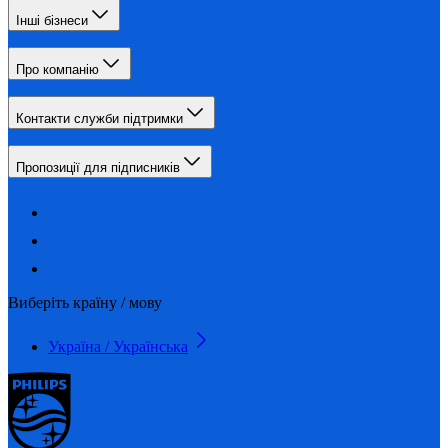
Інші бізнеси
Про компанію
Контакти служби підтримки
Пропозиції для підписників
Виберіть країну / мову
Україна / Українська