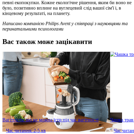
певні екопокупки. Кожне екологічне рішення, яким би воно не 
було, позитивно вплине на вуглецевий слід вашої сім'ї і, в 
кінцевому результаті, на планету.
Написано компанією Philips Avent у співпраці з науковцями та 
перинатальними психологами
Вас також може зацікавити
Вагітність: що не можна їсти під час вагітності
Чашка трав’
Час читання: 2-5 хв
Час читан