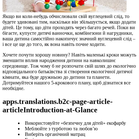
Якщо ви коли-небудь обчислювали свій вуглецевий слід, то 
будете здивовані тим, наскільки він збільшується, якщо додати 
дітей. Це тому, що діти проходять через багато речей. Поки ви 
бігаєте, купуєте дитячі ванночки, комбінезони й нагрудники, 
ваша дитина самостійно накопичує значний вуглецевий слід – 
і все це ще до того, як вона навіть почне ходити.
Хочете почути хорошу новину? Навіть маленькі кроки можуть 
зменшити вплив народження дитини на навколишнє 
середовище. Тож чому б не розпочати свій шлях до екологічно 
відповідального батьківства зі створення екологічної дитячої 
кімнати, яка буде дружньою до дитини та планети. 
Дотримуйтеся нашого 5-крокового плану, щоб дізнатися все 
необхідне.
apps.translations.b2c-page-article-
articleIntroduction-at-Glance
Використовуйте «безпечну для дітей» екофарбу
Меблюйте з турботою та любов’ю
Виберіть органічний матрац