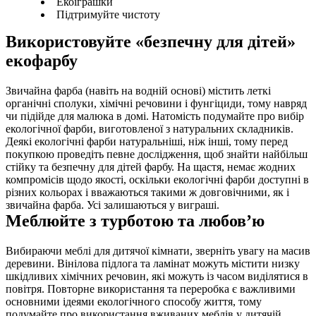
Екоіграшки
Підтримуйте чистоту
Використовуйте «безпечну для дітей» 
екофарбу
Звичайна фарба (навіть на водній основі) містить леткі 
органічні сполуки, хімічні речовини і фунгіциди, тому навряд 
чи підійде для малюка в домі. Натомість подумайте про вибір 
екологічної фарби, виготовленої з натуральних складників. 
Деякі екологічні фарби натуральніші, ніж інші, тому перед 
покупкою проведіть певне дослідження, щоб знайти найбільш 
стійку та безпечну для дітей фарбу. На щастя, немає жодних 
компромісів щодо якості, оскільки екологічні фарби доступні в 
різних кольорах і вважаються такими ж довговічними, як і 
звичайна фарба. Усі залишаються у виграші.
Меблюйте з турботою та любов’ю
Вибираючи меблі для дитячої кімнати, зверніть увагу на масив 
деревини. Вінілова підлога та ламінат можуть містити низку 
шкідливих хімічних речовин, які можуть із часом виділятися в 
повітря. Повторне використання та переробка є важливими 
основними ідеями екологічного способу життя, тому 
подумайте про використання вживаних меблів у дитячій. 