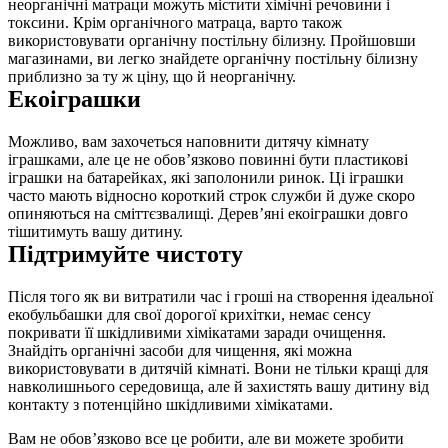
неорганічні матраци можуть містити хімічні речовини і 
токсини. Крім органічного матраца, варто також 
використовувати органічну постільну білизну. Пройшовши 
магазинами, ви легко знайдете органічну постільну білизну 
приблизно за ту ж ціну, що й неорганічну.
Екоіграшки
Можливо, вам захочеться наповнити дитячу кімнату 
іграшками, але це не обов’язково повинні бути пластикові 
іграшки на батарейках, які заполонили ринок. Ці іграшки 
часто мають відносно короткий строк служби й дуже скоро 
опиняються на сміттєзвалищі. Дерев’яні екоіграшки довго 
тішитимуть вашу дитину.
Підтримуйте чистоту
Після того як ви витратили час і гроші на створення ідеальної 
екобульбашки для свої дорогої крихітки, немає сенсу 
покривати її шкідливими хімікатами заради очищення. 
Знайдіть органічні засоби для чищення, які можна 
використовувати в дитячій кімнаті. Вони не тільки кращі для 
навколишнього середовища, але й захистять вашу дитину від 
контакту з потенційно шкідливими хімікатами.
Вам не обов’язково все це робити, але ви можете зробити 