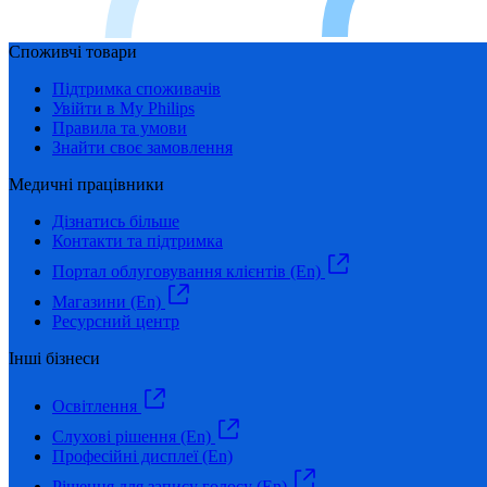
Споживчі товари
Підтримка споживачів
Увійти в My Philips
Правила та умови
Знайти своє замовлення
Медичні працівники
Дізнатись більше
Контакти та підтримка
Портал облуговування клієнтів (En)
Магазини (En)
Ресурсний центр
Інші бізнеси
Освітлення
Слухові рішення (En)
Професійні дисплеї (En)
Рішення для запису голосу (En)