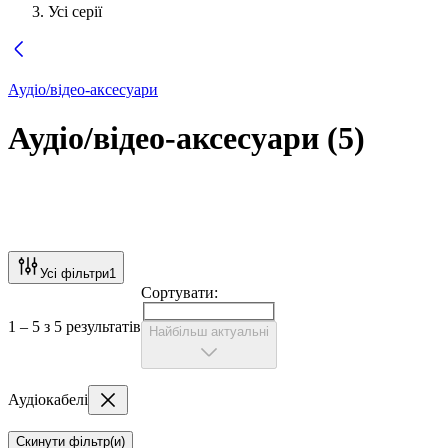
Усі серії
Аудіо/відео-аксесуари
Аудіо/відео-аксесуари
(
5
)
Усі фільтри
1
Сортувати:
1 – 5 з 5 результатів
Найбільш актуальні
Аудіокабелі
Скинути фільтр(и)