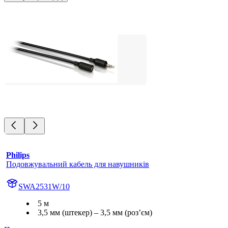
Philips
Подовжувальний кабель для навушників
SWA2531W/10
5 м
3,5 мм (штекер) – 3,5 мм (роз’єм)