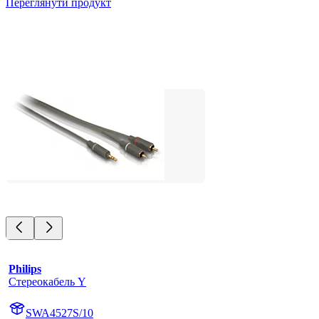
Переглянути продукт
Philips
Стереокабель Y
SWA4527S/10