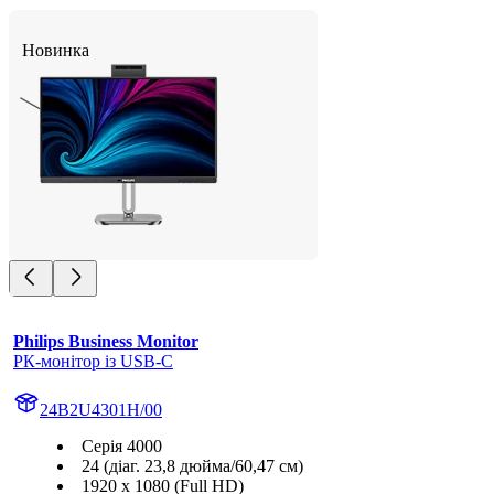
Новинка
Philips Business Monitor
РК-монітор із USB-C
24B2U4301H/00
Серія 4000
24 (діаг. 23,8 дюйма/60,47 см)
1920 x 1080 (Full HD)