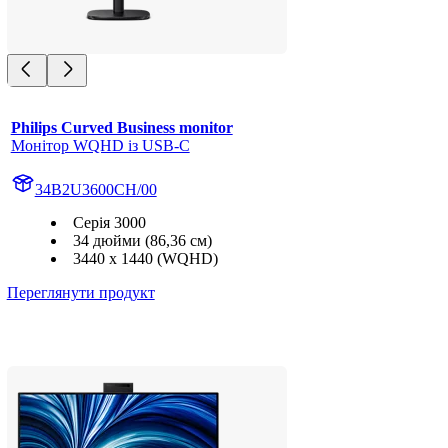
Philips Curved Business monitor
Монітор WQHD із USB-C
34B2U3600CH/00
Серія 3000
34 дюйми (86,36 см)
3440 x 1440 (WQHD)
Переглянути продукт