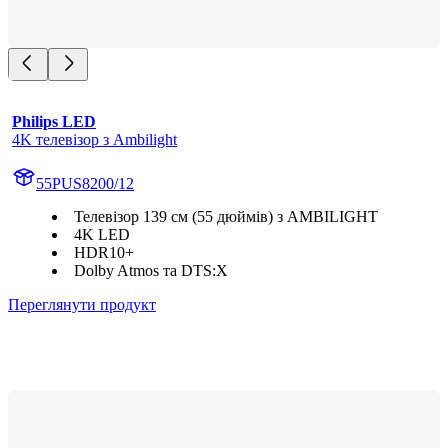
Philips LED
4K телевізор з Ambilight
55PUS8200/12
Телевізор 139 см (55 дюймів) з AMBILIGHT
4K LED
HDR10+
Dolby Atmos та DTS:X
Переглянути продукт