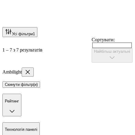
Усі фільтри
1
Сортувати:
1 – 7 з 7 результатів
Найбільш актуальні
Ambilight
Скинути фільтр(и)
Рейтинг
Технологія панелі