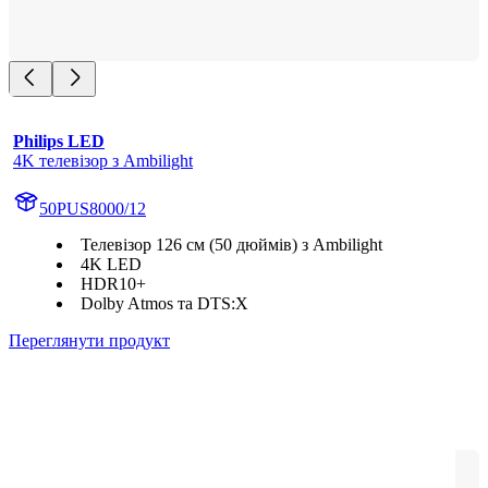
Philips LED
4K телевізор з Ambilight
50PUS8000/12
Телевізор 126 см (50 дюймів) з Ambilight
4K LED
HDR10+
Dolby Atmos та DTS:X
Переглянути продукт