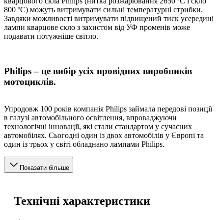
кварцового скла Philips (нитка розжарювання 2650 ºC і скло
800 ºC) можуть витримувати сильні температурні стрибки.
Завдяки можливості витримувати підвищений тиск усередині
лампи кварцове скло з захистом від УФ променів може
подавати потужніше світло.
Philips – це вибір усіх провідних виробників
мотоциклів.
Упродовж 100 років компанія Philips займала передові позиції
в галузі автомобільного освітлення, впроваджуючи
технологічні інновації, які стали стандартом у сучасних
автомобілях. Сьогодні один із двох автомобілів у Європі та
один із трьох у світі обладнано лампами Philips.
Показати більше
Технічні характеристики