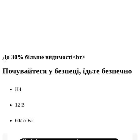
До 30% більше видимості<br>
Почувайтеся у безпеці, їдьте безпечно
H4
12 В
60/55 Вт