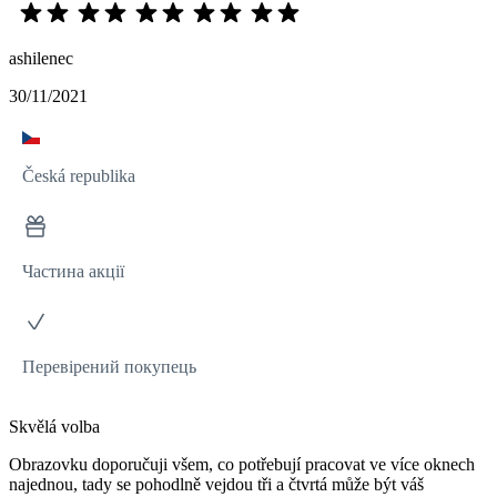
ashilenec
30/11/2021
Česká republika
Частина акції
Перевірений покупець
Skvělá volba
Obrazovku doporučuji všem, co potřebují pracovat ve více oknech
najednou, tady se pohodlně vejdou tři a čtvrtá může být váš