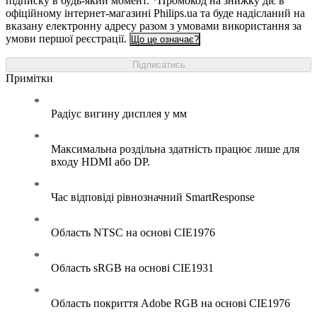
підписку в будь-який момент. *Промокод на знижку діє в
офіційному інтернет-магазині Philips.ua та буде надісланий на
вказану електронну адресу разом з умовами використання за
умови першої реєстрації.
Що це означає?
Підписатись
Примітки
Радіус вигину дисплея у мм
Максимальна роздільна здатність працює лише для
входу HDMI або DP.
Час відповіді рівнозначний SmartResponse
Область NTSC на основі CIE1976
Область sRGB на основі CIE1931
Область покриття Adobe RGB на основі CIE1976