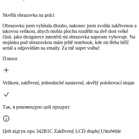
Skvělá obrazovka na práci
Obrazovku jsem vybírala dlouho, nakonec jsem zvolila zakřivenou a
takovou velikost, abych mohla plochu rozdělit na dvě dost velké
části. jako designerce interiérů mi obrazovka naprosto vyhovuje. Na
stojánku pod obrazovkou mám ještě notebook, kde mi třeba běží
seriál a odpovídám na emaily. Za mě super volba!
Плюси
Velikost, zakřivení, jednoduché nastavení, skvělý polohovací stojan
Так, я рекомендую цей продукт
Цей відгук про 342B1C Zakřivený LCD displej UltraWide