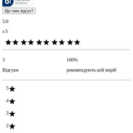
Оцінки клієнтів у вигляді відгуку та зірочок корисні для всіх
Що таке відгук?
5.0
з 5
3
100
%
Відгуки
рекомендують цей виріб
5
4
3
2