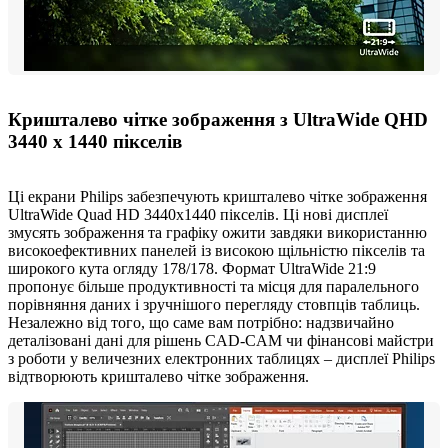
Кришталево чітке зображення з UltraWide QHD
3440 x 1440 пікселів
Ці екрани Philips забезпечують кришталево чітке зображення
UltraWide Quad HD 3440x1440 пікселів. Ці нові дисплеї
змусять зображення та графіку ожити завдяки використанню
високоефективних панелей із високою щільністю пікселів та
широкого кута огляду 178/178. Формат UltraWide 21:9
пропонує більше продуктивності та місця для паралельного
порівняння даних і зручнішого перегляду стовпців таблиць.
Незалежно від того, що саме вам потрібно: надзвичайно
деталізовані дані для рішень CAD-CAM чи фінансові майстри
з роботи у величезних електронних таблицях – дисплеї Philips
відтворюють кришталево чітке зображення.