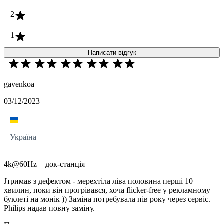
2
1
Написати відгук
gavenkoa
03/12/2023
Україна
4k@60Hz + док-станція
Jтримав з дефектом - мерехтіла ліва половина перші 10
хвилин, поки він прогрівався, хоча flicker-free у рекламному
буклеті на монік )) Заміна потребувала пів року через сервіс.
Philips надав повну заміну.