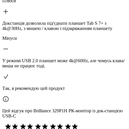
Плюси
Докстанція дозволила під'єднати планшет Tab S 7+ з
4k@30Hz, з мишею / клавою і підзаряжанням планшету
Мінуси
У режимі USB 2.0 планшет може 4k@60Hz, але чомусь клава/
миша не працює тоді.
Так, я рекомендую цей продукт
Цей відгук про Brilliance 329P1H РК-монітор із док-станцією
USB-C