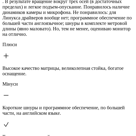
. В результате вращение вокруг трех осей (в достаточных
пределах) и легкое подъем-опускание. Понравилось наличие
динамиков камеры и микрофона. Не понравилось: для
Линукса драйверов вообще нет; программное обеспечение по
большей части англоязычное; шнуры в комплекте метровой
длины (явно маловато). Но, тем не менее, оцениваю монитор
на отлично.
Плюси
Высокое качество матрицы, великолепная стойка, богатое
оснащение.
Мінуси
Короткие шнуры и программное обеспечение, по большей
части, на английском языке.