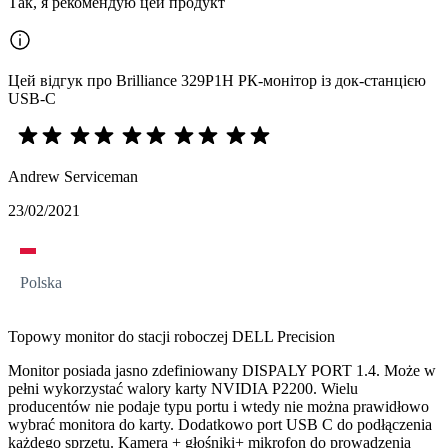
Так, я рекомендую цей продукт
Цей відгук про Brilliance 329P1H РК-монітор із док-станцією
USB-C
Andrew Serviceman
23/02/2021
Polska
Topowy monitor do stacji roboczej DELL Precision
Monitor posiada jasno zdefiniowany DISPALY PORT 1.4. Może w
pełni wykorzystać walory karty NVIDIA P2200. Wielu
producentów nie podaje typu portu i wtedy nie można prawidłowo
wybrać monitora do karty. Dodatkowo port USB C do podłączenia
każdego sprzętu. Kamera + głośniki+ mikrofon do prowadzenia