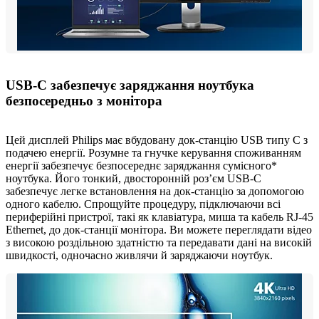
USB-C забезпечує заряджання ноутбука
безпосередньо з монітора
Цей дисплей Philips має вбудовану док-станцію USB типу C з
подачею енергії. Розумне та гнучке керування споживанням
енергії забезпечує безпосереднє заряджання сумісного*
ноутбука. Його тонкий, двосторонній роз’єм USB-C
забезпечує легке встановлення на док-станцію за допомогою
одного кабелю. Спрощуйте процедуру, підключаючи всі
периферійні пристрої, такі як клавіатура, миша та кабель RJ-45
Ethernet, до док-станції монітора. Ви можете переглядати відео
з високою роздільною здатністю та передавати дані на високій
швидкості, одночасно живлячи й заряджаючи ноутбук.