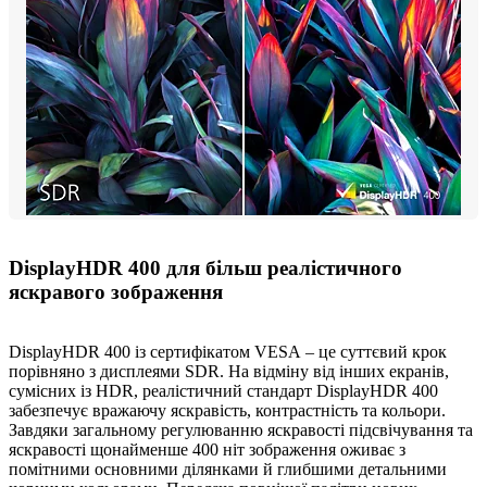
DisplayHDR 400 для більш реалістичного
яскравого зображення
DisplayHDR 400 із сертифікатом VESA – це суттєвий крок
порівняно з дисплеями SDR. На відміну від інших екранів,
сумісних із HDR, реалістичний стандарт DisplayHDR 400
забезпечує вражаючу яскравість, контрастність та кольори.
Завдяки загальному регулюванню яскравості підсвічування та
яскравості щонайменше 400 ніт зображення оживає з
помітними основними ділянками й глибшими детальними