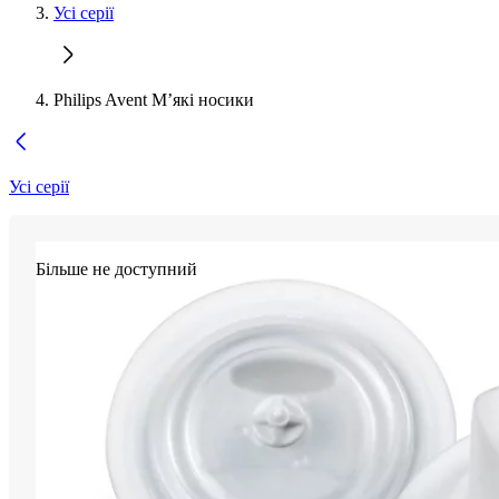
Усі серії
Philips Avent М’які носики
Усі серії
Більше не доступний