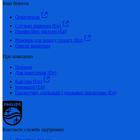
Інші бізнеси
Освітлення
Слухові рішення (En)
Професійні дисплеї (En)
Рішення для запису голосу (En)
Офісні монітори
Про компанію
Новини
Для інвесторів (En)
Кар’єра (En)
Інновації (En)
Екологічні, соціальні і державні ініціативи (En)
Контакти служби підтримки