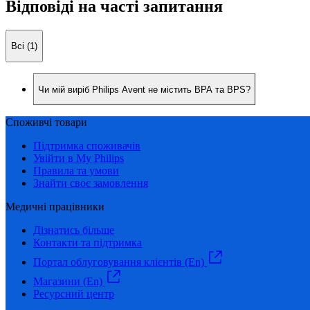
Відповіді на часті запитання
Всі (1)
Чи мій виріб Philips Avent не містить BPA та BPS?
Споживчі товари
Підтримка споживачів
Увійти в My Philips
Правила та умови
Знайти своє замовлення
Медичні працівники
Дізнатись більше
Контакти та підтримка
Портал облуговування клієнтів (En)
Магазини (En)
Ресурсний центр