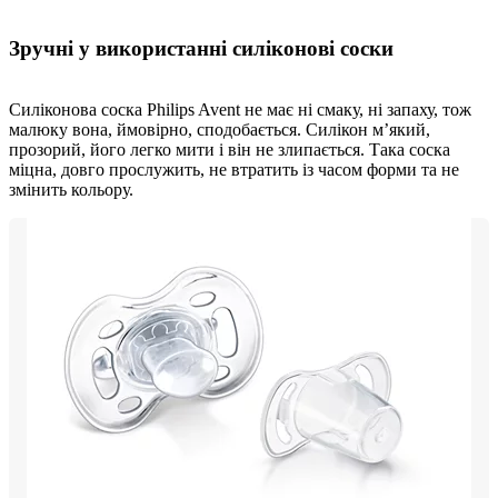
Зручні у використанні силіконові соски
Силіконова соска Philips Avent не має ні смаку, ні запаху, тож
малюку вона, ймовірно, сподобається. Силікон м’який,
прозорий, його легко мити і він не злипається. Така соска
міцна, довго прослужить, не втратить із часом форми та не
змінить кольору.