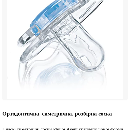
Ортодонтична, симетрична, розбірна соска
Пласкі симетричні соски Philips Avent краплеподібної форми