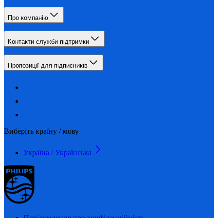
Про компанію
Контакти служби підтримки
Пропозиції для підписників
Виберіть країну / мову
Україна / Українська
Повідомлення про конфіденційність