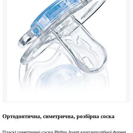
Ортодонтична, симетрична, розбірна соска
Пласкі симетричні соски Philips Avent краплеподібної форми