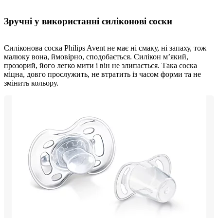
Зручні у використанні силіконові соски
Силіконова соска Philips Avent не має ні смаку, ні запаху, тож
малюку вона, ймовірно, сподобається. Силікон м’який,
прозорий, його легко мити і він не злипається. Така соска
міцна, довго прослужить, не втратить із часом форми та не
змінить кольору.