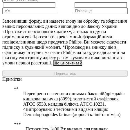
Заповнивши форму, ви надаєте згоду на обробку та зберігання
ваших персональних даних відповідно до Закону України
«Про захист персональних даних», а також згоду на
отримання email-розсилки з рекламно-інформаційними
повідомленнями щодо продуктів Philips. Ви можете скасувати
підписку в будь-який момент. *Промокод на знижку діє в
офіційному інтернет-магазині Philips.ua та буде надісланий на
вказану електронну адресу разом з умовами використання за
умови першої реєстрації.
Що це означає?
Підписатись
Примітки
Перевірено на тестових штамах бактерій/дріжджів:
кишкова паличка (8099), золотистий стафілокок
ATCC 6538, кандіда біліюча ATCC 10231.
^Випробувано з тестовими видами кліщів:
Dermatophagoides farinae (дорослі кліщі та німфи)
Потужність 1400 Вт вказано для приладу,