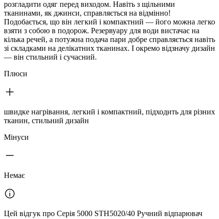
розгладити одяг перед виходом. Навіть з щільними
тканинами, як джинси, справляється на відмінно!
Подобається, що він легкий і компактний — його можна легко
взяти з собою в подорож. Резервуару для води вистачає на
кілька речей, а потужна подача пари добре справляється навіть
зі складками на делікатних тканинах. І окремо відзначу дизайн
— він стильний і сучасний.
Плюси
швидке нагрівання, легкий і компактний, підходить для різних
тканин, стильний дизайн
Мінуси
Немає
Цей відгук про Серія 5000 STH5020/40 Ручний відпарювач