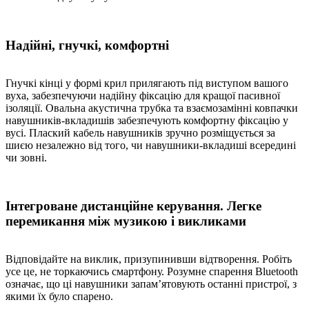
Надійні, гнучкі, комфортні
Гнучкі кінці у формі крил прилягають під виступом вашого
вуха, забезпечуючи надійну фіксацію для кращої пасивної
ізоляції. Овальна акустична трубка та взаємозамінні ковпачки
навушників-вкладишів забезпечують комфортну фіксацію у
вусі. Плаский кабель навушників зручно розміщується за
шиєю незалежно від того, чи навушники-вкладиші всередині
чи зовні.
Інтегроване дистанційне керування. Легке
перемикання між музикою і викликами
Відповідайте на виклик, призупинивши відтворення. Робіть
усе це, не торкаючись смартфону. Розумне спарення Bluetooth
означає, що ці навушники запам’ятовують останні пристрої, з
якими їх було спарено.