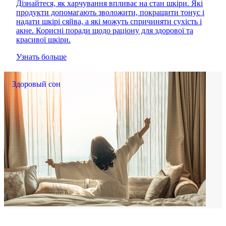
Дізнайтеся, як харчування впливає на стан шкіри. Які
продукти допомагають зволожити, покращити тонус і
надати шкірі сяйва, а які можуть спричиняти сухість і
акне. Корисні поради щодо раціону для здорової та
красивої шкіри.
Узнать больше
Здоровый сон