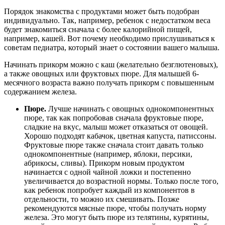
Порядок знакомства с продуктами может быть подобран 
индивидуально. Так, например, ребенок с недостатком веса 
будет знакомиться сначала с более калорийной пищей, 
например, кашей. Вот почему необходимо прислушиваться к 
советам педиатра, который знает о состоянии вашего малыша.
Начинать прикорм можно с каш (желательно безглютеновых), 
а также овощных или фруктовых пюре. Для малышей 6-
месячного возраста важно получать прикорм с повышенным 
содержанием железа.
Пюре.
 Лучше начинать с овощных однокомпонентных 
пюре, так как попробовав сначала фруктовые пюре, 
сладкие на вкус, малыш может отказаться от овощей. 
Хорошо подходят кабачок, цветная капуста, патиссоны. 
Фруктовые пюре также сначала стоит давать только 
однокомпонентные (например, яблоки, персики, 
абрикосы, сливы). Прикорм новым продуктом 
начинается с одной чайной ложки и постепенно 
увеличивается до возрастной нормы. Только после того, 
как ребенок попробует каждый из компонентов в 
отдельности, то можно их смешивать. Позже 
рекомендуются мясные пюре, чтобы получать норму 
железа. Это могут быть пюре из телятины, курятины, 