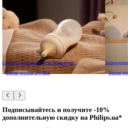
Советы по кормлению из бутылочки
Затвердени
Время чтения: 2-5 мин
Время чте
Подписывайтесь и получите -10%
дополнительную скидку на Philips.ua*