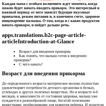
Каждая мама с особым волнением ждет момента, когда 
можно будет начать вводить прикорм. Это интересный и 
важный период: от него зависят будущие вкусовые 
привычки, режим питания и, в конечном счете, здоровое 
пищеварение малыша. О том, когда и с каких продуктов 
начать прикорм, и пойдет дальше речь.
apps.translations.b2c-page-article-
articleIntroduction-at-Glance
Возраст для введения прикорма
Как понять, что малыш готов к введению
прикорма?
С чего начать?
Возраст для введения прикорма
До определенного возраста материнское молоко полностью 
удовлетворяет потребности детского организма в белках, 
углеводах и других полезных веществах. Но в возрасте 4-6 
месяцев, в зависимости от состояния здоровья, малыш уже 
нуждается в разнообразной пище, богатой полезными 
веществами, необходимыми для развития ребенка. И родители 