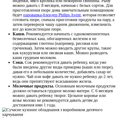
индейки, мясо кролика или нежирной свинины. Рыбу 
можно давать с 8 месяцев, начиная с белых сортов. Для 
приготовления пюре дома замечательным помощником 
будет 
пароварка-блендер Philips Avent
, которая позволяет 
готовить пюре, сначала приготовив продукты на пару, а 
затем перевернув чашу одним движением, измельчить 
все до консистенции пюре.
Каши.
 Рекомендуется начинать с однокомпонентных 
безмолочных каш, обогащенных железом и не 
содержащими глютена (например, рисовая или 
гречневая). Затем можно вводить другие крупы, такие 
как кукурузная или овсяная каши. Можно разводить 
каши грудным молоком.
Соки.
 Сок рекомендуется давать ребенку, когда уже 
были введены другие виды прикорма (каши или пюре), 
давая его в небольшом количестве, добавлять сахар не 
нужно. Чай или кофе давать не нужно ребенку до 2 лет, 
ведь они препятствуют всасыванию железа.
Молочные продукты.
 Основным молочным продуктом 
должно оставаться грудное молоко матери. С 6 месяцев 
можно давать ребенку творог. Цельное коровье или 
козье молоко не рекомендуется давать детям до 
достижения ими 1 года.