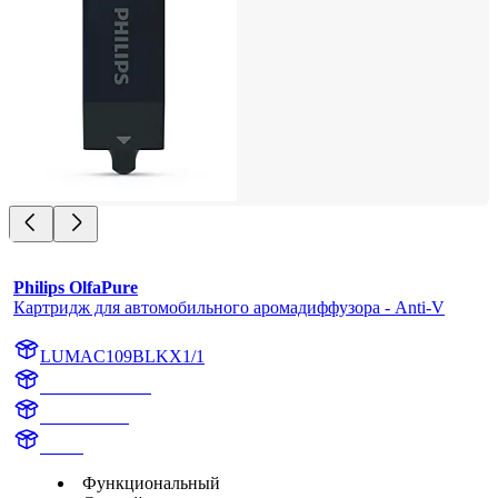
Philips OlfaPure
Картридж для автомобильного аромадиффузора - Anti-V
LUMAC109BLKX1/1
AC109BLKX1
AC109BLK
aroma
Функциональный