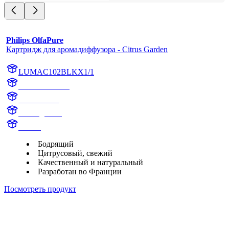
Philips OlfaPure
Картридж для аромадиффузора - Citrus Garden
LUMAC102BLKX1/1
AC102BLKX1
AC102BLK
Citrus garden
Aroma
Бодрящий
Цитрусовый, свежий
Качественный и натуральный
Разработан во Франции
Посмотреть продукт