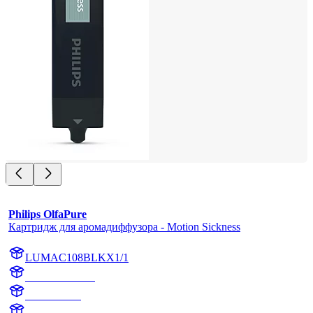
Philips OlfaPure
Картридж для аромадиффузора - Motion Sickness
LUMAC108BLKX1/1
AC108BLKX1
AC108BLK