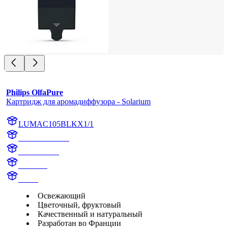
Philips OlfaPure
Картридж для аромадиффузора - Solarium
LUMAC105BLKX1/1
AC105BLKX1
AC105BLK
Solarium
aroma
Освежающий
Цветочный, фруктовый
Качественный и натуральный
Разработан во Франции