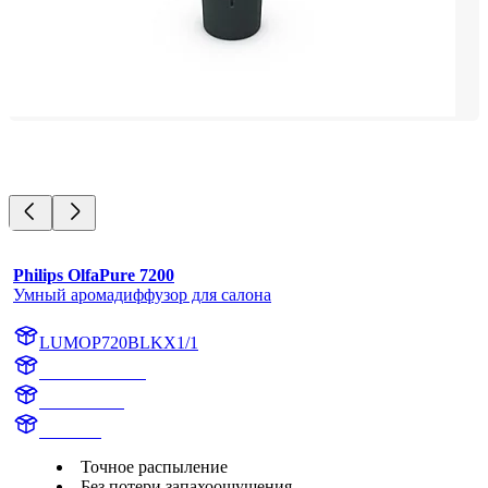
Philips OlfaPure 7200
Умный аромадиффузор для салона
LUMOP720BLKX1/1
OP720BLKX1
OP720BLK
OlfaPure
Точное распыление
Без потери запахоощущения