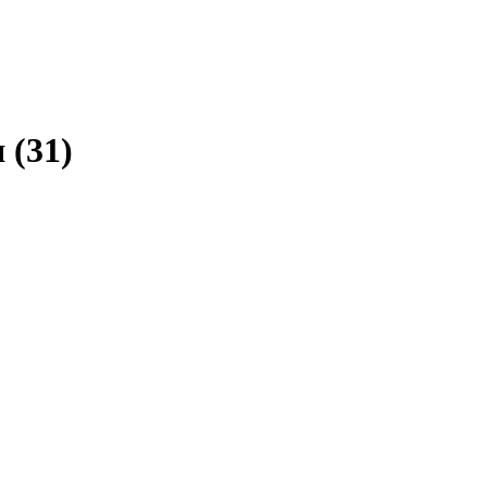
я
(
31
)