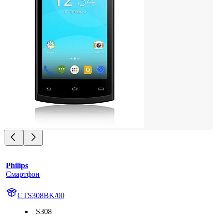
Philips
Смартфон
CTS308BK/00
S308