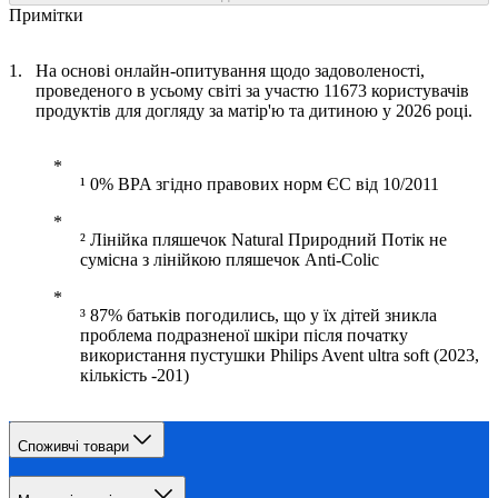
Примітки
На основі онлайн-опитування щодо задоволеності,
проведеного в усьому світі за участю 11673 користувачів
продуктів для догляду за матір'ю та дитиною у 2026 році.
¹ 0% BPA згідно правових норм ЄС від 10/2011
² Лінійка пляшечок Natural Природний Потік не
сумісна з лінійкою пляшечок Anti-Colic
³ 87% батьків погодились, що у їх дітей зникла
проблема подразненої шкіри після початку
використання пустушки Philips Avent ultra soft (2023,
кількість -201)
Споживчі товари