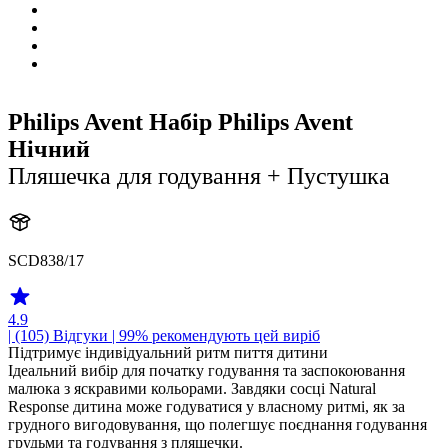
Philips Avent Набір Philips Avent
Нічний
Пляшечка для годування + Пустушка
SCD838/17
4.9
| (105)
Відгуки
| 99% рекомендують цей виріб
Підтримує індивідуальний ритм пиття дитини
Ідеальний вибір для початку годування та заспокоювання
малюка з яскравими кольорами. Завдяки сосці Natural
Response дитина може годуватися у власному ритмі, як за
грудного вигодовування, що полегшує поєднання годування
грудьми та годування з пляшечки.