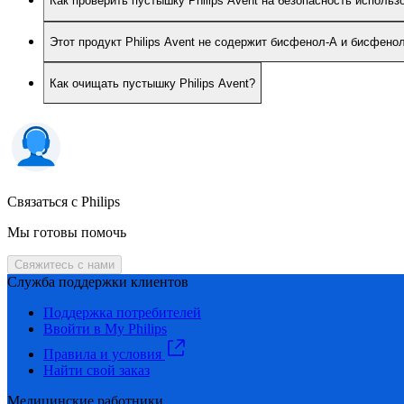
Как проверить пустышку Philips Avent на безопасность использ
Этот продукт Philips Avent не содержит бисфенол-А и бисфено
Как очищать пустышку Philips Avent?
Связаться с Philips
Мы готовы помочь
Свяжитесь с нами
Служба поддержки клиентов
Поддержка потребителей
Ввойти в My Philips
Правила и условия
Найти свой заказ
Медицинские работники