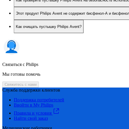
Как проверить пустышку Philips Avent на безопасность использ
Этот продукт Philips Avent не содержит бисфенол-А и бисфено
Как очищать пустышку Philips Avent?
Связаться с Philips
Мы готовы помочь
Свяжитесь с нами
Служба поддержки клиентов
Поддержка потребителей
Ввойти в My Philips
Правила и условия
Найти свой заказ
Медицинские работники