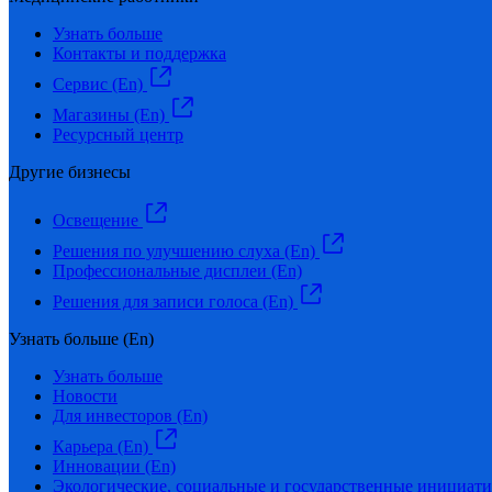
Узнать больше
Контакты и поддержка
Сервис (En)
Магазины (En)
Ресурсный центр
Другие бизнесы
Освещение
Решения по улучшению слуха (En)
Профессиональные дисплеи (En)
Решения для записи голоса (En)
Узнать больше (En)
Узнать больше
Новости
Для инвесторов (En)
Карьера (En)
Инновации (En)
Экологические, социальные и государственные инициати