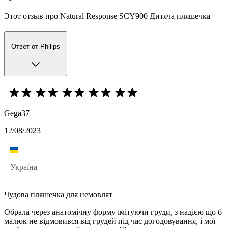
Этот отзыв про Natural Response SCY900 Дитяча пляшечка
Ответ от Philips
Gega37
12/08/2023
Україна
Чудова пляшечка для немовлят
Обрала через анатомічну форму імітуючи груди, з надією що б
малюк не відмовився від грудей під час догодовування, і мої