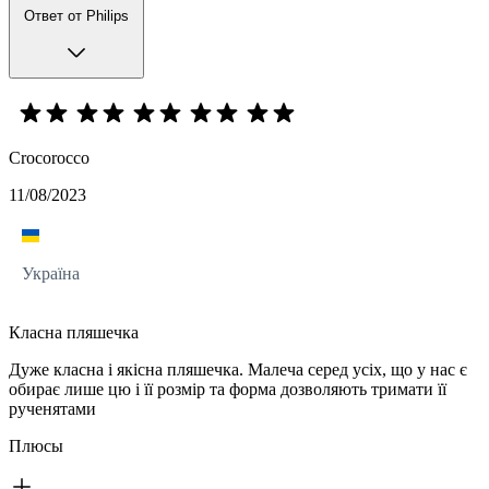
Ответ от Philips
Crocorocco
11/08/2023
Україна
Класна пляшечка
Дуже класна і якісна пляшечка. Малеча серед усіх, що у нас є
обирає лише цю і її розмір та форма дозволяють тримати її
рученятами
Плюсы