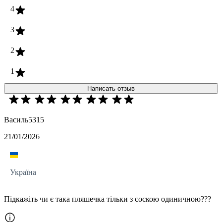
4
3
2
1
Написать отзыв
Василь5315
21/01/2026
Україна
Підкажіть чи є така пляшечка тільки з соскою одиничною???