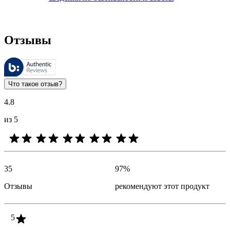
Отзывы
Этими отзывами управляет компания Bazaarvoice. Они соответ
Оценки клиентов в виде отзыва и звездочек полезны для всех 
Что такое отзыв?
4.8
из 5
35
97
%
Отзывы
рекомендуют этот продукт
5