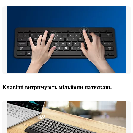
Клавіші витримують мільйони натискань