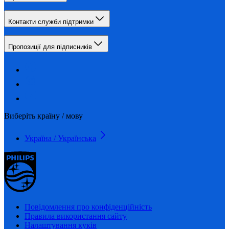
Контакти служби підтримки
Пропозиції для підписників
Виберіть країну / мову
Україна / Українська
Повідомлення про конфіденційність
Правила використання сайту
Налаштування куків