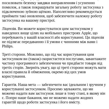
посилювати безпеку завдяки виправленням і усуненню 
помилок, а також покращувати загальну роботу застосунка з 
підключеною зубною щіткою. Наполегливо рекомендується 
приймати такі оновлення, щоб забезпечити належну роботу 
застосунка на вашому пристрої.
Ліцензія. Ви можете користуватися цим застосунком у 
наведених вище цілях на мобільних пристроях Apple, що 
перебувають у вашій власності або користуванні. Ця ліцензія 
не підлягає передаванню і її умови є чинними між вами і 
Philips.
Треті сторони. Можливо, що під час користування цим 
застосунком ви (також) скористаєтеся послугами, завантажите 
частину програмного забезпечення чи придбаєте товари від 
третіх сторін. Зверніть увагу, що ці треті сторони можуть мати 
власні правила й обмеження, окремо від цих умов 
користування.
Гарантія. Наша мета — забезпечити вас ідеальним і зручним у 
користуванні застосунком. Просимо зауважити, що ми 
можемо надати вам застосунок лише в тому стані, в якому він 
є. Попри наше бажання, ми не можемо надати жодних 
гарантій щодо роботи застосунка і його вмісту.