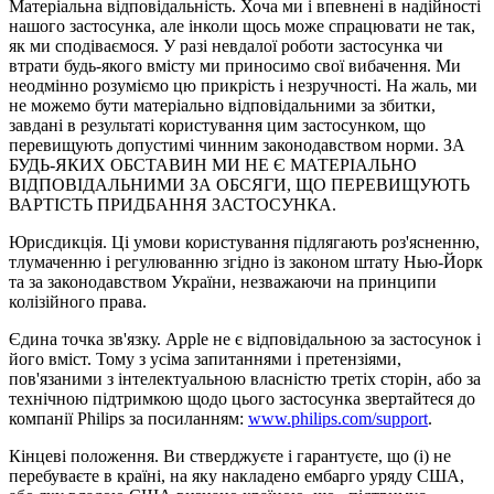
Матеріальна відповідальність. Хоча ми і впевнені в надійності 
нашого застосунка, але інколи щось може спрацювати не так, 
як ми сподіваємося. У разі невдалої роботи застосунка чи 
втрати будь-якого вмісту ми приносимо свої вибачення. Ми 
неодмінно розуміємо цю прикрість і незручності. На жаль, ми 
не можемо бути матеріально відповідальними за збитки, 
завдані в результаті користування цим застосунком, що 
перевищують допустимі чинним законодавством норми. ЗА 
БУДЬ-ЯКИХ ОБСТАВИН МИ НЕ Є МАТЕРІАЛЬНО 
ВІДПОВІДАЛЬНИМИ ЗА ОБСЯГИ, ЩО ПЕРЕВИЩУЮТЬ 
ВАРТІСТЬ ПРИДБАННЯ ЗАСТОСУНКА.
Юрисдикція. Ці умови користування підлягають роз'ясненню, 
тлумаченню і регулюванню згідно із законом штату Нью-Йорк 
та за законодавством України, незважаючи на принципи 
колізійного права.
Єдина точка зв'язку. Apple не є відповідальною за застосунок і 
його вміст. Тому з усіма запитаннями і претензіями, 
пов'язаними з інтелектуальною власністю третіх сторін, або за 
технічною підтримкою щодо цього застосунка звертайтеся до 
компанії Philips за посиланням: 
www.philips.com/support
.
Кінцеві положення. Ви стверджуєте і гарантуєте, що (i) не 
перебуваєте в країні, на яку накладено ембарго уряду США, 