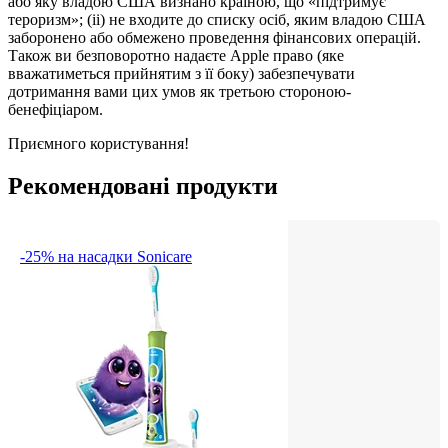
або яку владою США визнано країною, що «підтримує 
тероризм»; (ii) не входите до списку осіб, яким владою США 
заборонено або обмежено проведення фінансових операцій. 
Також ви безповоротно надаєте Apple право (яке 
вважатиметься прийнятим з її боку) забезпечувати 
дотримання вами цих умов як третьою стороною-
бенефіціаром.
Приємного користування!
Рекомендовані продукти
-25% на насадки Sonicare