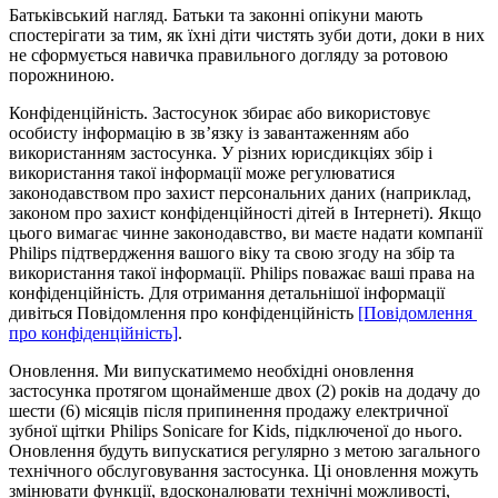
Батьківський нагляд. Батьки та законні опікуни мають 
спостерігати за тим, як їхні діти чистять зуби доти, доки в них 
не сформується навичка правильного догляду за ротовою 
порожниною.
Конфіденційність. Застосунок збирає або використовує 
особисту інформацію в зв’язку із завантаженням або 
використанням застосунка. У різних юрисдикціях збір і 
використання такої інформації може регулюватися 
законодавством про захист персональних даних (наприклад, 
законом про захист конфіденційності дітей в Інтернеті). Якщо 
цього вимагає чинне законодавство, ви маєте надати компанії 
Philips підтвердження вашого віку та свою згоду на збір та 
використання такої інформації. Philips поважає ваші права на 
конфіденційність. Для отримання детальнішої інформації 
дивіться Повідомлення про конфіденційність 
[Повідомлення 
про конфіденційність]
.
Оновлення. Ми випускатимемо необхідні оновлення 
застосунка протягом щонайменше двох (2) років на додачу до 
шести (6) місяців після припинення продажу електричної 
зубної щітки Philips Sonicare for Kids, підключеної до нього. 
Оновлення будуть випускатися регулярно з метою загального 
технічного обслуговування застосунка. Ці оновлення можуть 
змінювати функції, вдосконалювати технічні можливості, 