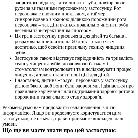
зворотного відліку, і діти чистить зуби, повторюючи 
рухи за вигаданими персонажем у застосунку. Рот 
персонажа є наочним прикладом, а таймер 
синхронізовано з кожною ділянкою порожнини рота 
персонажа – так діти вчаться правильно чистити зуби 
веселим та інтерактивним способом.
Ця гра в застосунку призначена для дітей та батьків і 
розрахована приблизно на 60 днів – цього часу 
достатньо, щоб освоїти правильну техніку чищення 
зубів.
Застосунок також відстежує періодичність та тривалість 
сеансу чищення зубів, дозволяючи батькам і 
стоматологам контролювати та відслідковувати процес 
чищення, а також ставити нові цілі для дітей.
І наостанок, дитина «годує» персонажів у застосунку 
різною їжею, щоб вони були здоровими, і дізнається про 
правильне харчування для підтримання здоров'я ротової 
порожнини та загального стану здоров’я.
Рекомендуємо вам продовжити ознайомлення із цією 
інформацією. Якщо ви продовжуєте користуватися цим 
застосунком, це означає, що ви приймаєте викладені далі 
умови.
Що ще ви маєте знати про цей застосунок: