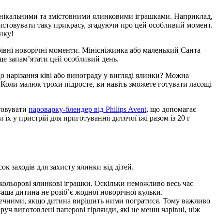
унікальними та змістовними ялинковими іграшками. Наприклад, 
истовувати таку прикрасу, згадуючи про цей особливий момент. 
нку!
арівні новорічні моменти. Мінісніжинка або маленький Санта 
ще запам’ятати цей особливий день.
о нарізання ківі або винограду у вигляді ялинки? Можна 
Коли малюк трохи підросте, ви навіть зможете готувати ласощі 
овувати 
пароварку-блендер від Philips Avent
, що допомагає 
х у пристрій для приготування дитячої їжі разом із 20 г 
к заходів для захисту ялинки від дітей.
кольорові ялинкові іграшки. Оскільки неможливо весь час 
ша дитина не розіб’є жодної новорічної кульки.
печними, якщо дитина вирішить ними погратися. Тому важливо 
ч виготовлені паперові гірлянди, які не менш чарівні, ніж 