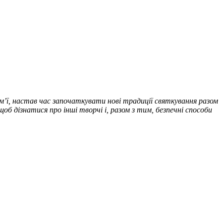
м’ї, настав час започаткувати нові традиції святкування разом 
б дізнатися про інші творчі і, разом з тим, безпечні способи 