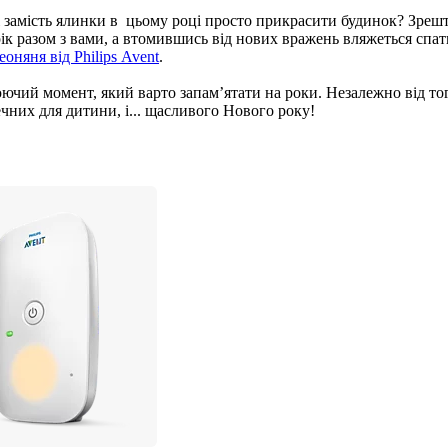
 замість ялинки в  цьому році просто прикрасити будинок? Зрешто
рік разом з вами, а втомившись від нових вражень вляжеться спа
деоняня від Philips Avent
.
й момент, який варто запам’ятати на роки. Незалежно від того, 
ечних для дитини, і... щасливого Нового року!