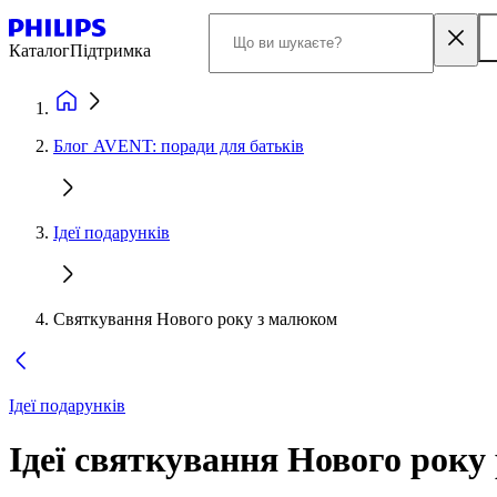
Каталог
Підтримка
Блог AVENT: поради для батьків
Ідеї подарунків
Святкування Нового року з малюком
Ідеї подарунків
Ідеї святкування Нового року