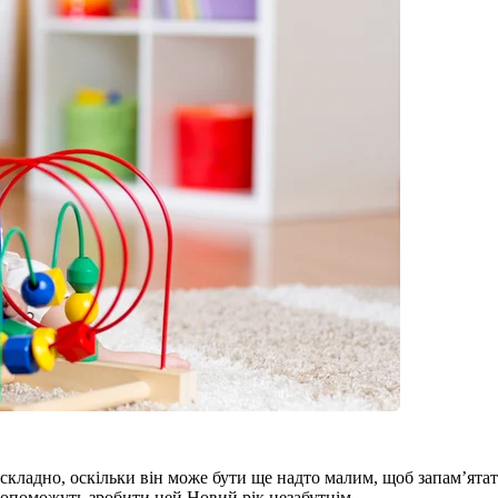
ладно, оскільки він може бути ще надто малим, щоб запам’ятати
допоможуть зробити цей Новий рік незабутнім.