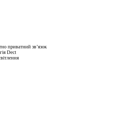
но приватний зв’язок
гія Dect
світлення