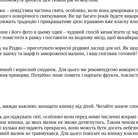
и – невід’ємна частина свята, особливо, коли вона декорована 
шого новорічного святкування. Ви ще багато років будете викор
одовжить традицію і прикрашатиме цією іграшкою вже власну яли
ини і його фото в цьому одязі – чудовий спосіб запам’ятати ці ч
 помістити в рамку і поставити на видному місці, щоб якнайкра
на Різдво – приготувати корисні різдвяні ласощі для неї. Як щод
 шапку та шарф із замороженої малини, і ваш сніговик готовий! 
чний і корисний сніданок. Для цього ми рекомендуємо використ
ня прикорму. Потрібно лише помити і нарізати фрукти, покласти ї
 завжди важливо захищати ялинку від дітей. Читайте нижче списо
ь досліджувати світ, особливо коли перед ними численні яскраві 
ини ялинки, до яких малюк не зможе дотягнутись. Таким чином ва
ні кульки виглядають прекрасно, вони можуть бути досить небез
ий малюк не травмувався. Для цього повісьте на ялинку власнору