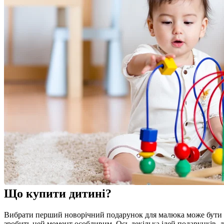
Що купити дитині?
Вибрати перший новорічний подарунок для малюка може бути ск
зробить цей момент особливим. Ось декілька ідей подарунків, 