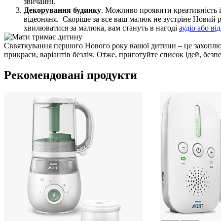
звичайні.
Декорування будинку
. Можливо проявити креативність і
відеоняня.  Скоріше за все ваш малюк не зустріне Новий 
хвилюватися за малюка, вам стануть в нагоді 
аудіо або ві
Сввяткування першого Нового року вашої дитини – це захоплюючи
прикраси, варіантів безліч. Отже, приготуйте список ідей, безп
Рекомендовані продукти