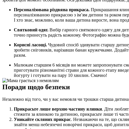
Персоналізована різдвяна прикраса.
 Прикрашання ялинк
персоналізованою прикрасою з ім’ям дитини та роком пер
І хто знає, можливо, коли ваша дитина виросте, вона пр
Святковий одяг.
 Вибір гарного святкового одягу для дит
точно принесуть радість кожному. Фотографію можна буде
Корисні ласощі.
 Чудовий спосіб здивувати старшу дитину 
зробити сніговиків, нарізавши банан кружечками. Додайте
разом. 
Малюкам старшим 6 місяців ви можете запропонувати сма
приготувати різноманітні страви для кожного етапу введен
йогурту і готувати на пару 10 хвилин. Смачно!
Поради щодо безпеки 
Незалежно від того, чи у вас немовля чи трошки старша дитина,
Прикрасьте лише верхню частину ялинки
. Діти люблят
стежити за ялинкою та дитиною, прикрасьте лише ті част
Уникайте скляних прикрас
. Незважаючи на те, що скля
знайти менш небезпечні новорічні прикраси, щоб допитлив