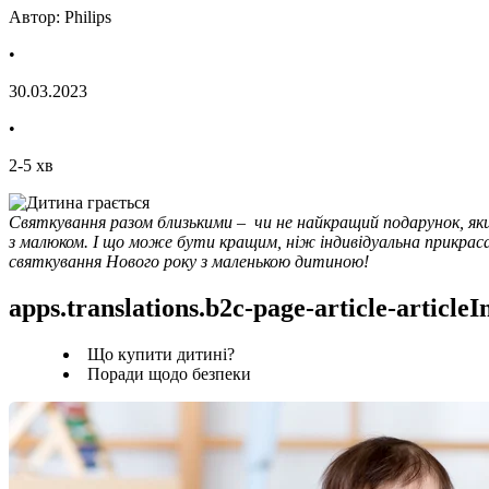
Автор: Philips
•
30.03.2023
•
2
-
5
хв
Святкування разом близькими –  чи не найкращий подарунок, яки
з малюком. І що може бути кращим, ніж індивідуальна прикраса д
святкування Нового року з маленькою дитиною!
apps.translations.b2c-page-article-article
Що купити дитині?
Поради щодо безпеки