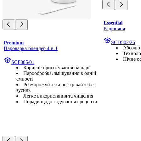
Essential
Радіоняня
SCD502/26
Premium
Абсолют
Пароварка-блендер 4-в-1
Техноло
Нічне о
SCF885/01
Корисне приготування на парі
Парообробка, змішування в одній
ємності
Розморожуйте та розігрівайте без
зусиль
Легке використання та чищення
Поради щодо годування і рецепти