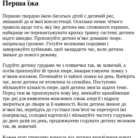
Перша їжа
Першою твердою їжею багатьох дітей є дитячий рис, 
змішаний до м’якої консистенції. Оскільки немає чіткого 
правила щодо того, яку їжу дитина має споживати першою, 
найкраще не перевантажувати крихку травну систему дитини 
надто швидко. Пропонуйте дитині м’яке домашнє пюре, 
наприклад грушеве. Готуйте великими порціями і 
заморожуйте кубиками, щоб заощадити час, коли дитина 
звикне до нового режиму.
Годуйте дитину грудьми чи з пляшечки так, як зазвичай, а 
потім пропонуйте їй трохи пюре, використовуючи ложку з 
м’яким носиком. Починайте із чайної ложки на день. Виберіть 
час, коли дитина не втомлена та спокійна. Поступово 
збільшуйте кількість пюре, щоб дитина змогла задати темп. 
Перед тим як пропонувати нову їжу, зачекайте щонайменше 
три дні для виявлення можливих ознак алергії і відразу 
зверніться до лікаря за її наявності. Коли дитина звикне до 
м’якої їжі, перейдіть до густішої пом’ятої чи перетертої їжі 
(наприклад, солодкої картоплі) і збільшуйте частоту годувань 
до двох разів на день, продовжуючи годувати дитину молоком 
так, як зазвичай.
Кожен етап прикорму вимагає від дитини вироблення нових 