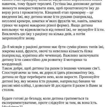
навичок, тому будьте терплячі. Густіша їжа допоможе дитині 
звикнути використовувати язик, щоб проштовхнути їжу до 
верху рота і проковтнути. Кінцевий етап прикорму – це 
введення їжі, яку дитина може їсти руками (наприклад, 
несолені крекери, шматки м’яких фруктів чи, навіть, шматки 
грінки чи варені макарони різної форми). Якщо дитина 
випльовує чи відмовляється від певної їжі, не змушуйте її їсти. 
Виключіть цю їжу з раціону на кілька днів, а потім 
запропонуйте знову.
До 8 місяців у раціоні дитини має бути суміш різних типів їжі, 
зокрема каші, фрукти, овочі та невелика кількість білка 
(наприклад, курятина або чечевиця). Важливо заохочувати 
дитину їсти самостійно для розвитку її моторики та 
координації.
Також добре, щоб дитина їла разом із іншими членами сім’ї. 
Спостерігаючи за тим, як дорослі їдять різноманітну їжу, 
дитина не буде перебирати нею, коли виросте. Пропонуйте 
дитині їжу, яку можна їсти руками, наприклад банани чи 
рисові міні-хлібці, і дозвольте їй дослідити її разом із Вами за 
столом.
Будьте готові до безладу, коли дитина гратиметься та 
експериментуватиме, проте слідкуйте за тим, як вона їсть.
[disclaimer:2]