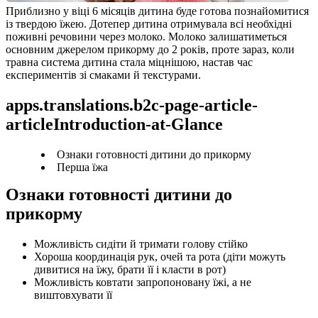
Приблизно у віці 6 місяців дитина буде готова познайомитися 
із твердою їжею. Дотепер дитина отримувала всі необхідні 
поживні речовини через молоко. Молоко залишатиметься 
основним джерелом прикорму до 2 років, проте зараз, коли 
травна система дитина стала міцнішою, настав час 
експериментів зі смаками й текстурами.
apps.translations.b2c-page-article-
articleIntroduction-at-Glance
Ознаки готовності дитини до прикорму
Перша їжа
Ознаки готовності дитини до 
прикорму
Можливість сидіти й тримати голову стійко
Хороша координація рук, очей та рота (діти можуть 
дивитися на їжу, брати її і класти в рот)
Можливість ковтати запропоновану їжі, а не 
виштовхувати її