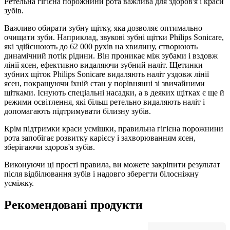
Ретельна гігієна порожнини рота важлива для здоров'я і краси 
зубів.
Важливо обирати зубну щітку, яка дозволяє оптимально 
очищати зуби. Наприклад, звукові зубні щітки Philips Sonicare, 
які здійснюють до 62 000 рухів на хвилину, створюють 
динамічний потік рідини. Він проникає між зубами і вздовж 
лінії ясен, ефективно видаляючи зубний наліт. Щетинки 
зубних щіток Philips Sonicare видаляють наліт уздовж лінії 
ясен, покращуючи їхній стан у порівнянні зі звичайними 
щітками. Існують спеціальні насадки, а в деяких щітках є ще й 
режими освітлення, які більш ретельно видаляють наліт і 
допомагають підтримувати білизну зубів.
Крім підтримки краси усмішки, правильна гігієна порожнини 
рота запобігає розвитку карієсу і захворюванням ясен, 
зберігаючи здоров'я зубів.
Виконуючи ці прості правила, ви можете закріпити результат 
після відбілювання зубів і надовго зберегти білосніжну 
усміжку.
Рекомендовані продукти