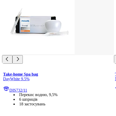
Take-home Spa bag
DayWhite 9.5%
DIS732/11
Перекис водню, 9,5%
6 шприців
18 застосувань