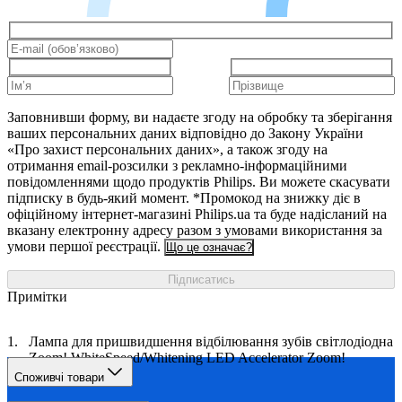
Заповнивши форму, ви надаєте згоду на обробку та зберігання
ваших персональних даних відповідно до Закону України
«Про захист персональних даних», а також згоду на
отримання email-розсилки з рекламно-інформаційними
повідомленнями щодо продуктів Philips. Ви можете скасувати
підписку в будь-який момент. *Промокод на знижку діє в
офіційному інтернет-магазині Philips.ua та буде надісланий на
вказану електронну адресу разом з умовами використання за
умови першої реєстрації.
Що це означає?
Підписатись
Примітки
Лампа для пришвидшення відбілювання зубів cвітлодіодна
Zoom! WhiteSpeed/Whitening LED Accelerator Zoom!
WhiteSpeed
Споживчі товари