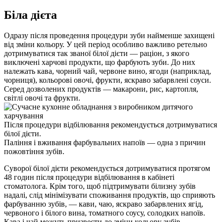
Біла дієта
Одразу після проведення процедури зуби найменше захищені 
від зміни кольору. У цей період особливо важливо ретельно 
дотримуватися так званої білої дієти — раціон, з якого 
виключені харчові продукти, що фарбують зуби. До них 
належать кава, чорний чай, червоне вино, ягоди (наприклад, 
чорниця), кольорові овочі, фрукти, яскраво забарвлені соуси. 
Серед дозволених продуктів — макарони, рис, картопля, 
світлі овочі та фрукти.
Після процедури відбілювання рекомендується дотримуватися 
білої дієти.
Паління і вживання фарбувальних напоїв — одна з причин 
пожовтіння зубів.
Суворої білої дієти рекомендується дотримуватися протягом 
48 годин після процедури відбілювання в кабінеті 
стоматолога. Крім того, щоб підтримувати білизну зубів 
надалі, слід мінімізувати споживання продуктів, що сприяють 
фарбуванню зубів, — кави, чаю, яскраво забарвлених ягід, 
червоного і білого вина, томатного соусу, солодких напоїв.
Кава і чай можуть призвести до зміни кольору зубів, 