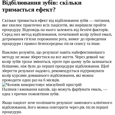
Відбілювання зубів: скільки 
тримається ефект?
Скільки тримається ефект від відбілювання зубів — питання, 
яке хвилює практично всіх пацієнтів, які вирішили пройти 
процедуру. Відповідь на нього залежить від безлічі факторів. 
Серед них метод відбілювання, початковий колір зубної емалі, 
дотримання гігієни порожнини рота, вимог до проведення 
процедури і правил безпосередньо після сеансу та інше.
Важливо розуміти, що результат навіть найефективнішого 
методу не може зберегтися на все життя. Через деякий час 
колір зубів трохи зміниться, проте при цьому зуби залишаться 
білішими, ніж були до першої процедури відбілювання. Щоб 
зберегти результат надовго, рекомендується підтримувати 
колір курсами домашнього відбілювання, які можна 
проводити один раз на 6 місяців.
Паління і вживання напоїв, що можуть фарбувати емаль, — 
одна з причин пожовтіння зубів.
Якщо пацієнт хоче поліпшити результат лампового клінічного 
відбілювання, його можна повторити через рік після першої 
процедури.