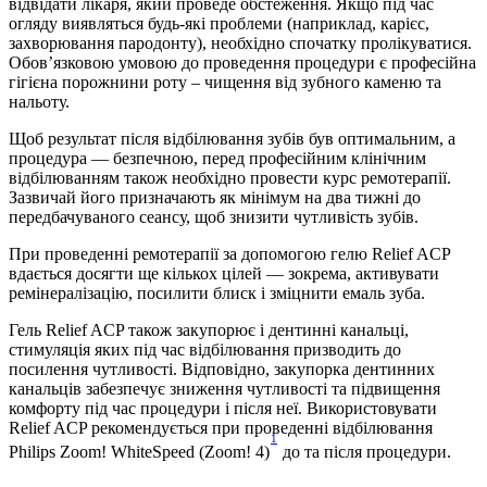
відвідати лікаря, який проведе обстеження. Якщо під час 
огляду виявляться будь-які проблеми (наприклад, карієс, 
захворювання пародонту), необхідно спочатку пролікуватися. 
Обов’язковою умовою до проведення процедури є професійна 
гігієна порожнини роту – чищення від зубного каменю та 
нальоту.
Щоб результат після відбілювання зубів був оптимальним, а 
процедура — безпечною, перед професійним клінічним 
відбілюванням також необхідно провести курс ремотерапії. 
Зазвичай його призначають як мінімум на два тижні до 
передбачуваного сеансу, щоб знизити чутливість зубів.
При проведенні ремотерапії за допомогою гелю Relief ACP 
вдається досягти ще кількох цілей — зокрема, активувати 
ремінералізацію, посилити блиск і зміцнити емаль зуба.
Гель Relief ACP також закупорює і дентинні канальці, 
стимуляція яких під час відбілювання призводить до 
посилення чутливості. Відповідно, закупорка дентинних 
канальців забезпечує зниження чутливості та підвищення 
комфорту під час процедури і після неї. Використовувати 
Relief ACP рекомендується при проведенні відбілювання 
1
Philips Zoom! WhiteSpeed ​​(Zoom! 4)
 до та після процедури.