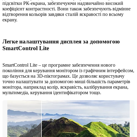
підсвітки РК-екрана, забезпечуючи надзвичайно високий
коефіцієнт контрастності. Вони також забезпечують відмінне
відтворення кольорів завдяки сталій яскравості по всьому
екрану.
Легке налаштування дисплея за допомогою
SmartControl Lite
SmartControl Lite – це програмне забезпечення нового
покоління для керування монітором із графічним інтерфейсом,
що базується на 3D-піктограмах. Це дозволяє користувачу
точно налаштувати за допомогою миші більшість параметрів
монітора, наприклад колір, яскравість, калібрування екрана,
мультимедіа, керування ідентифікатором тощо.