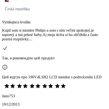
Česká republika
Vynikajuca kvalita
Kupil som si monitor Philips a som s ním veľmi spokojný,je
usporný a má pekné farby.Aj moja dcéra si ho obľúbila a často
pozerá rozprávky....
Так, я рекомендую цей продукт
Цей відгук про 196V4LSB2 LCD monitor s podsvícením LED
Jano753
19/12/2013