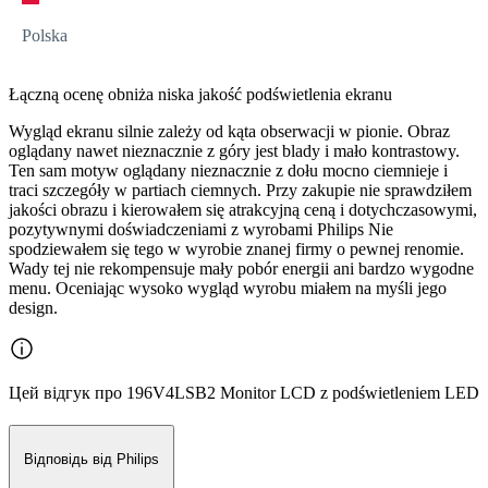
Polska
Łączną ocenę obniża niska jakość podświetlenia ekranu
Wygląd ekranu silnie zależy od kąta obserwacji w pionie. Obraz
oglądany nawet nieznacznie z góry jest blady i mało kontrastowy.
Ten sam motyw oglądany nieznacznie z dołu mocno ciemnieje i
traci szczegóły w partiach ciemnych. Przy zakupie nie sprawdziłem
jakości obrazu i kierowałem się atrakcyjną ceną i dotychczasowymi,
pozytywnymi doświadczeniami z wyrobami Philips Nie
spodziewałem się tego w wyrobie znanej firmy o pewnej renomie.
Wady tej nie rekompensuje mały pobór energii ani bardzo wygodne
menu. Oceniając wysoko wygląd wyrobu miałem na myśli jego
design.
Цей відгук про 196V4LSB2 Monitor LCD z podświetleniem LED
Відповідь від Philips