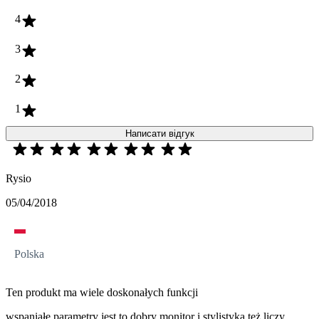
4
3
2
1
Написати відгук
Rysio
05/04/2018
Polska
Ten produkt ma wiele doskonałych funkcji
wspaniałe parametry jest to dobry monitor i stylistyka też liczy