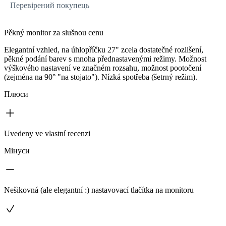
Перевірений покупець
Pěkný monitor za slušnou cenu
Elegantní vzhled, na úhlopříčku 27" zcela dostatečné rozlišení,
pěkné podání barev s mnoha přednastavenými režimy. Možnost
výškového nastavení ve značném rozsahu, možnost pootočení
(zejména na 90° "na stojato"). Nízká spotřeba (šetrný režim).
Плюси
Uvedeny ve vlastní recenzi
Мінуси
Nešikovná (ale elegantní :) nastavovací tlačítka na monitoru