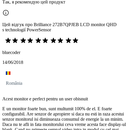
Так, я рекомендую цей продукт
Цей відгук про Brilliance 272B7QPJEB LCD monitor QHD
s technologií PowerSensor
bluecoder
14/06/2018
România
Acest monitor e perfect pentru un user obisnuit
E un monitor foarte bun, sunt multumit 100% de el. E foarte
configurabil. Are senzor de apropiere si daca nu esti in raza acestui
senzor monitorul isi diminueaza consumul de energie la un minim.
Daca nu te afli in fata monitorului ceva vreme acesta face display-ul
blank. Cand nu primeste semnal video intra in modul cu cel mai