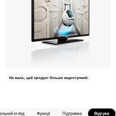
На жаль, цей продукт більше недоступний.
альний огляд
Функції
Підтримка
Відгуки