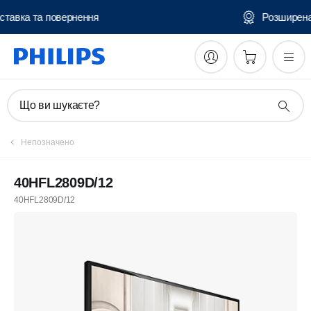
Безкоштовна доставка та повернення
Що ви шукаєте?
Непозначено
40HFL2809D/12
40HFL2809D/12